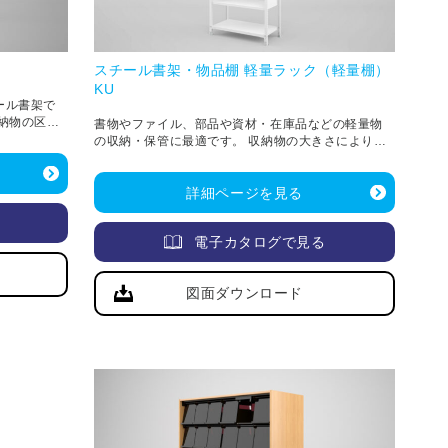
スチール書架・物品棚 軽量ラック（軽量棚）
KU
ール書架で
納物の区切
書物やファイル、部品や資材・在庫品などの軽量物
の収納・保管に最適です。 収納物の大きさにより、
25mm単位で棚板を調整できます。
詳細ページを見る
電子カタログで見る
図面ダウンロード