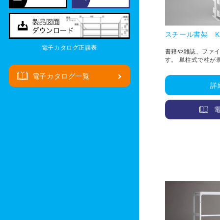
スチール書架 K
電子カタログ正誤表
書籍や雑誌、ファ
す。 単柱式で柱が
たとしたデザイン
電子カタログ一覧
詳