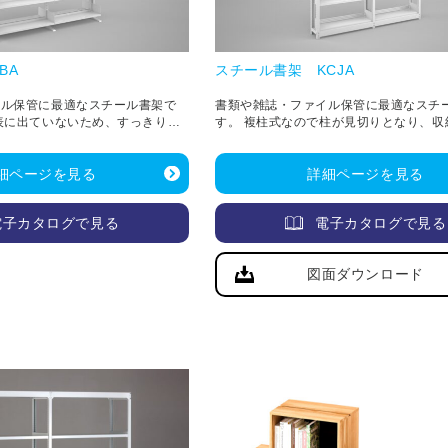
BA
スチール書架 KCJA
イル保管に最適なスチール書架で
書類や雑誌・ファイル保管に最適なスチ
表に出ていないため、すっきりし
す。 複柱式なので柱が見切りとなり、収
です。
りとなるデザインです。
細ページを見る
詳細ページを見る
電子カタログで見る
電子カタログで見る
図面ダウンロード