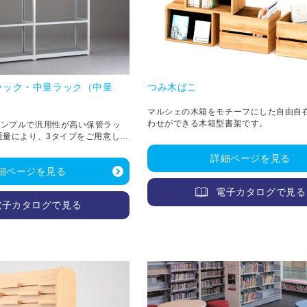
ラック・中量ラック（中量
つみ木ばこ
マルシェの木箱をモチーフにした自由自
わせができる木箱型書架です。
シンプルで汎用性が高い保管ラッ
重量により、3タイプをご用意して
kg/段）／BLM（200kg/段）／
詳細ページを見る
g/段、D650：450kg/段、
細ページを見る
電子カタログで見る
電子カタログで見る