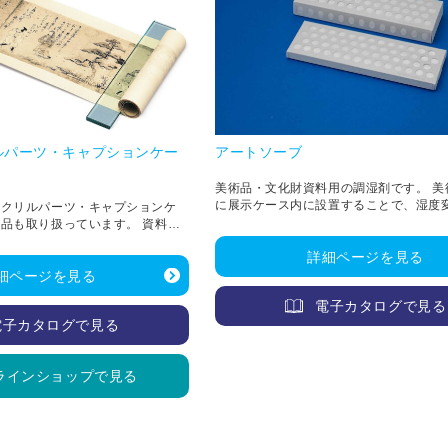
ルパーツ・キャプションケー
アートソーブ
美術品・文化財資料用の調湿剤です。 美
に展示ケース内に設置することで、湿度
アクリルパーツ・キャプションケ
和・調整することができます。
品も取り扱っています。 資料へ
プロの目で確認し、自信を持って
詳細ページを見る
のをラインナップしています。
細ページを見る
電子カタログで見る
電子カタログで見る
ラインショップで見る