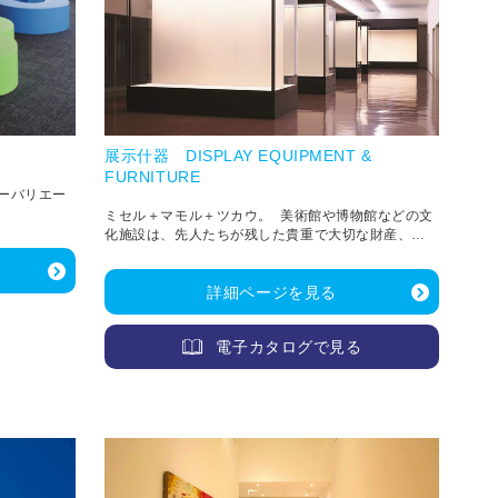
展示什器 DISPLAY EQUIPMENT &
FURNITURE
ラーバリエー
ミセル＋マモル＋ツカウ。 美術館や博物館などの文
化施設は、先人たちが残した貴重で大切な財産、あ
るいは現代人が残していく文化を多くの人に公開す
る場所です。 「もの」とものに宿る「想い」も共に
詳細ページを見る
未来へと運ぶ、箱舟のような空間づくりをご提案し
ます。
電子カタログで見る