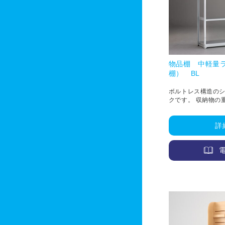
物品棚 中軽量
棚） BL
ボルトレス構造の
クです。 収納物の
います。 BLL（150
BLH（D450：300k
詳
D850：500kg/段）