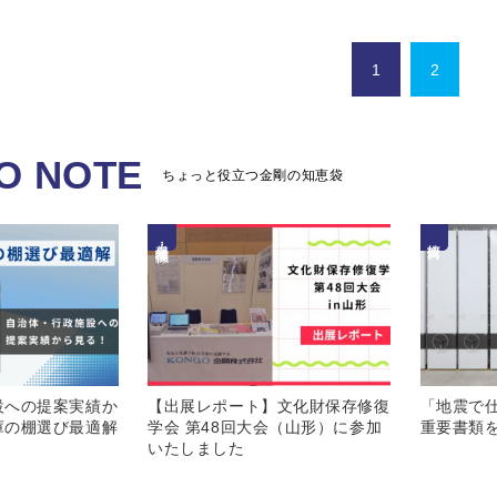
1
2
O NOTE
ちょっと役立つ金剛の知恵袋
保存・展示・修復関係
技術資料
設への提案実績か
【出展レポート】文化財保存修復
「地震で
庫の棚選び最適解
学会 第48回大会（山形）に参加
重要書類
いたしました