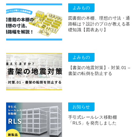
よみもの
図書館の本棚、理想の寸法・通
路幅は？設計のプロが教える基
礎知識【図表あり】
よみもの
【書架の地震対策】- 対策.01 –
書架の転倒を防止する
お知らせ
手引式レールレス移動棚
「RLS」を発売しました