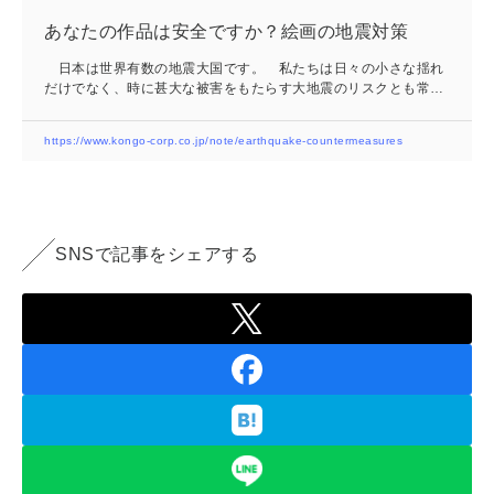
あなたの作品は安全ですか？絵画の地震対策
日本は世界有数の地震大国です。 私たちは日々の小さな揺れ
だけでなく、時に甚大な被害をもたらす大地震のリスクとも常に
隣り合わせにあります。 こうした地震で懸念されるのが、美術
館やギャラリーなどで展示されている絵画作品の落下・衝突によ
https://www.kongo-corp.co.jp/note/earthquake-countermeasures
る破損です。 特に一般的なワイヤー吊りで展示された作品は、
地震の横揺れによって振り子のように大きく振られ、壁や他の作
品と衝突する危険があります。 さらに、万が一作品が落下した
場合、近くにいる鑑賞者に危険が及ぶ可能性も否定できません。
大切な作品を、そして鑑賞者の安...
SNSで記事をシェアする