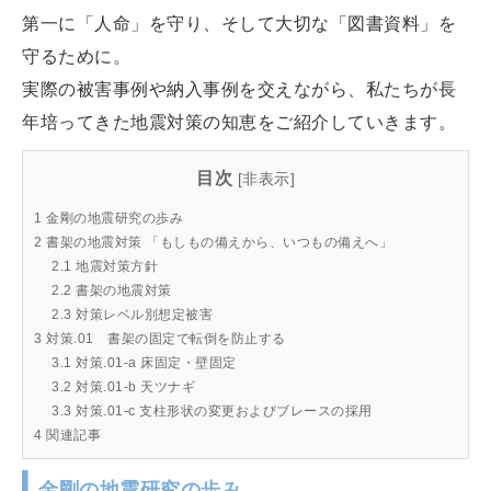
第一に「人命」を守り、そして大切な「図書資料」を
守るために。
実際の被害事例や納入事例を交えながら、私たちが長
年培ってきた地震対策の知恵をご紹介していきます。
目次
[
非表示
]
1
金剛の地震研究の歩み
2
書架の地震対策 「もしもの備えから、いつもの備えへ」
2.1
地震対策方針
2.2
書架の地震対策
2.3
対策レベル別想定被害
3
対策.01 書架の固定で転倒を防止する
3.1
対策.01-a 床固定・壁固定
3.2
対策.01-b 天ツナギ
3.3
対策.01-c 支柱形状の変更およびブレースの採用
4
関連記事
金剛の地震研究の歩み