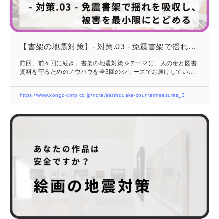
【書架の地震対策】- 対策.03 - 免震書架で揺れを
吸収し、被害を最小限にとどめる
前回、前々回に続き、書架の地震対策をテーマに、人の命と図書
資料を守るためのノウハウを全3回のシリーズでお届けしていま
す。シリーズ最後の今回は「- 対策.03 - 免震書架で揺れを吸収
し、被害を最小限にとどめる」です。40年以上地震研究に取り組
https://www.kongo-corp.co.jp/note/earthquake-countermeasures_3
んできた、金剛の代名詞でもある「免震」で大規模地震に備えま
せんか？想定される地震被害大規模な地震が発生した場合、書架
の転倒や図書の落下による人的被害、大切な資料の破損、そして
散乱した図書の復旧作業など、多岐にわたる被害が想定されま
す。被害を最小限に抑えるためには、以...