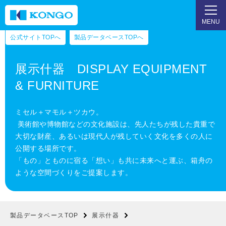
MENU
公式サイトTOPへ
製品データベースTOPへ
展示什器 DISPLAY EQUIPMENT
& FURNITURE
ミセル＋マモル＋ツカウ。
美術館や博物館などの文化施設は、先人たちが残した貴重で
大切な財産、あるいは現代人が残していく文化を多くの人に
公開する場所です。
「もの」とものに宿る「想い」も共に未来へと運ぶ、箱舟の
ような空間づくりをご提案します。
製品データベースTOP
展示什器