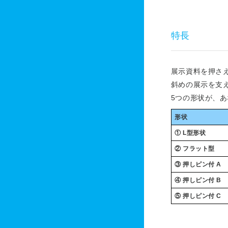
特長
展示資料を押さ
斜めの展示を支
5つの形状が、
形状
① L型形状
② フラット型
③ 押しピン付 A
④ 押しピン付 B
⑤ 押しピン付 C