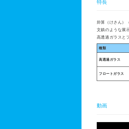
特長
卦算（けさん）
文鎮のような展
高透過ガラスと
種類
高透過ガラス
フロートガラス
動画