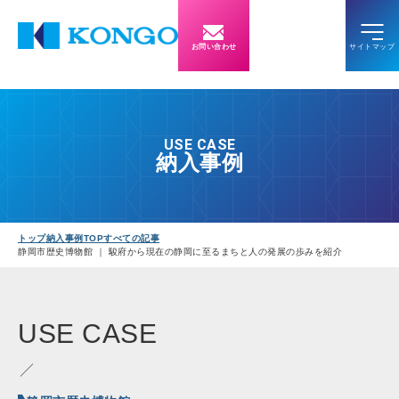
お問い合わせ
USE CASE
納入事例
トップ
納入事例TOP
すべての記事
静岡市歴史博物館 ｜ 駿府から現在の静岡に至るまちと人の発展の歩みを紹介
USE
CASE