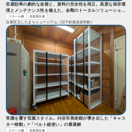
収蔵効率の劇的な改善と、資料の安全性を両立。高度な保存環
境とメンテナンス性を備えた、金剛のトータルソリューショ
ン。
スチール棚
収蔵庫設備
台東区立したまちミュージアム（旧下町風俗資料館）
常識を覆す収蔵スタイル。刈谷市美術館が導き出した「キャス
ター移動」×「ベルト縦使い」の最適解
スチール棚
収蔵庫設備