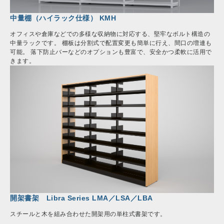
中量棚（ハイラック仕様） KMH
オフィスや倉庫などでの多様な収納物に対応する、堅牢なボルト構造の
中量ラックです。 棚板は分割式で配置変更も簡単に行え、間口の増連も
可能。 落下防止バーなどのオプションも豊富で、安全かつ柔軟に活用で
きます。
開架書架 Libra Series LMA／LSA／LBA
スチールと木を組み合わせた開架用の単柱式書架です。