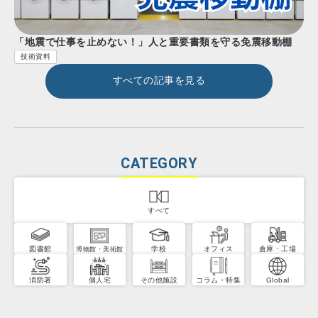
「地震で仕事を止めない！」人と重要書類を守る免震移動棚
技術資料
すべての記事を見る
CATEGORY
すべて
図書館
学校
オフィス
倉庫・工場
博物館・美術館
消防署
個人宅
その他施設
コラム・特集
Global