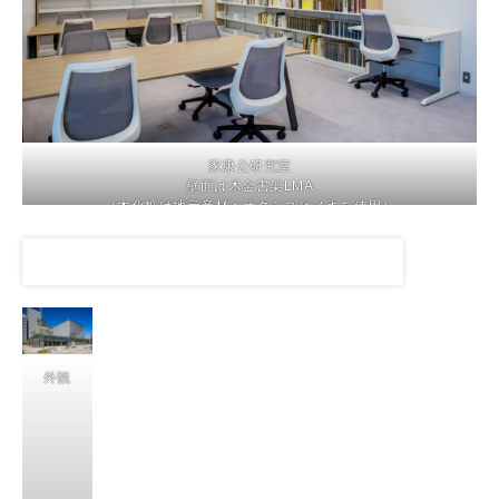
家康公研究室
壁面は木金書架LMA
（木化粧は地元産材：オクシズヒノキを使用）
丸ハンドル式移動棚AKZの解説動画はこちら
外観