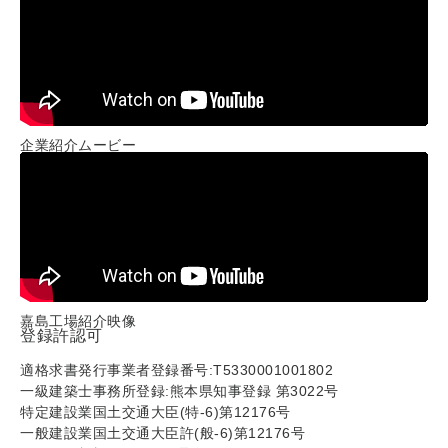
企業紹介ムービー
嘉島工場紹介映像
登録許認可
適格求書発行事業者登録番号:T5330001001802
一級建築士事務所登録:熊本県知事登録 第3022号
特定建設業国土交通大臣(特-6)第12176号
一般建設業国土交通大臣許(般-6)第12176号