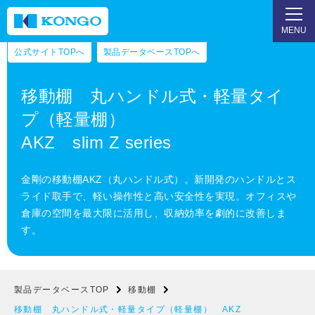
MENU
公式サイトTOPへ
製品データベースTOPへ
移動棚 丸ハンドル式・軽量タイ
プ（軽量棚）
AKZ slim Z series
金剛の移動棚AKZ（丸ハンドル式）。新開発のハンドルとス
ライド取手で、軽い操作性と高い安全性を実現。オフィスや
倉庫の空間を最大限に活用し、収納効率を劇的に改善しま
す。
製品データベースTOP
移動棚
移動棚 丸ハンドル式・軽量タイプ（軽量棚） AKZ