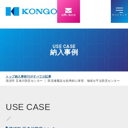
お問い合わせ
USE CASE
納入事例
トップ
納入事例TOP
すべての記事
清須市 五条川防災センター ｜ 防災備蓄品を効率的に保管、地域を守る防災センター
USE
CASE