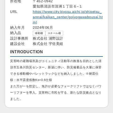
所在地
〒452-0942
愛知県清須市清洲１丁目６−１
URL
https://www.city.kiyosu.aichi.jp/shisetsu_
annai/kaikan_center/gojyogawabousai.ht
ml
納入年月
2024年06月
納入品
移動棚
スチール棚
設計事務所
株式会社 浦野設計
建設会社
株式会社 宇佐美組
INTRODUCTION
災害時の避難場所及びコミュニティ活動等の推進を目的とした清
須市五条川防災センター。新築に伴い、防災備蓄品を大量に保管
できる移動棚やパレットラックなどを納入しました。※耐震仕
様：水平震度係数Ks=0.6仕様
また万が一を想定し、免許が必要なフォークリフトではなくパワ
ーリフターを導入。災害時に市民を守る、新たな防災拠点となり
ました。