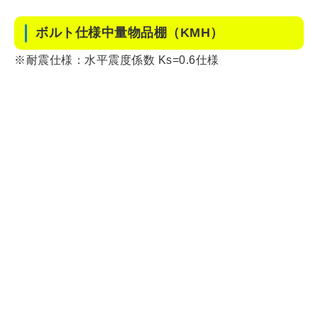
ボルト仕様中量物品棚（KMH）
※耐震仕様：水平震度係数 Ks=0.6仕様