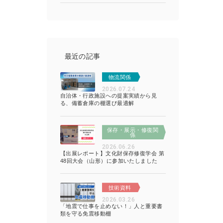
最近の記事
物流関係
2026.07.24
自治体・行政施設への提案実績から見
る、備蓄倉庫の棚選び最適解
保存・展示・修復関
係
2026.06.26
【出展レポート】文化財保存修復学会 第
48回大会（山形）に参加いたしました
技術資料
2026.03.26
「地震で仕事を止めない！」人と重要書
類を守る免震移動棚