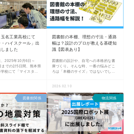
】玉名工業高校にて
図書館の本棚、理想の寸法・通路
ー・ハイスクール」出
幅は？設計のプロが教える基礎知
施しました
識【図表あり】
、2025年10月6日～
図書館の設計や、自宅への本格的な書
26日までの計5日間、熊本県
庫づくり。そんな時、一番の悩みどこ
等学校にて「マイスタ
ろは「本棚のサイズ」ではないでしょ
ール」の一環となる出前
うか。「通路はどのくらい空ければい
した。機械科2年生の皆様
い？」「本がはみ出さない奥行き
2026.02.10
計から
は？」などなど…、図書館づくりには
図書館関係
物流関係