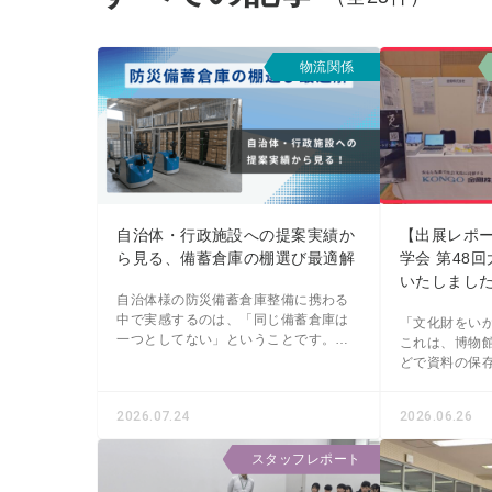
物流関係
自治体・行政施設への提案実績か
【出展レポ
ら見る、備蓄倉庫の棚選び最適解
学会 第48
いたしまし
自治体様の防災備蓄倉庫整備に携わる
中で実感するのは、「同じ備蓄倉庫は
「文化財をい
一つとしてない」ということです。備
これは、博物
蓄物の種類、運用ルール、想定人数
どで資料の保
——自治体の規模や被災経験、周辺自
とって、常に
治体との連携体制によって、必要な
す。 この共通の目的のもと、保存・修
2026.07.24
2026.06.26
復に関わる最
スタッフレポート