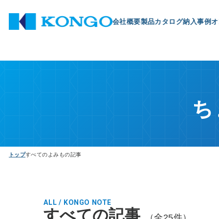
会社概要
製品
カタログ
納入事例
オ
ち
トップ
すべてのよみもの記事
ALL / KONGO NOTE
すべての記事
（全25件）