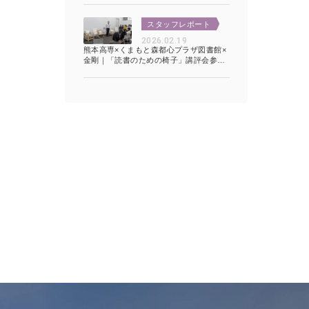
スタッフレポート
2026.02.19
熊本高専×くまもと森都心プラザ図書館×
金剛｜「読書のための椅子」講評会参
加！