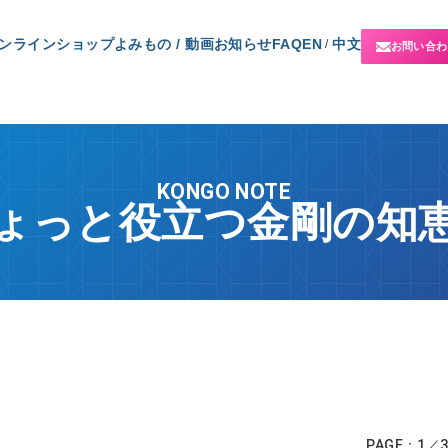
ンラインショップ
よみもの / 動画
お知らせ
FAQ
EN
中文
/
お問い合わ
KONGO NOTE
ょっと役立つ金剛の知
PAGE：1／