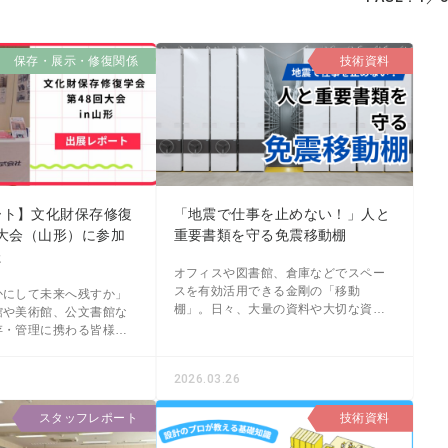
保存・展示・修復関係
技術資料
ート】文化財保存修復
「地震で仕事を止めない！」人と
回大会（山形）に参加
重要書類を守る免震移動棚
た
オフィスや図書館、倉庫などでスペー
スを有効活用できる金剛の「移動
かにして未来へ残すか」
棚」。日々、大量の資料や大切な資産
館や美術館、公文書館な
を保管するパートナーとして、多くの
存・管理に携わる皆様に
お客様にご愛用いただいています。 そ
直面する重要なテーマで
んな移動棚を導入検討される
2026.03.26
新
スタッフレポート
技術資料