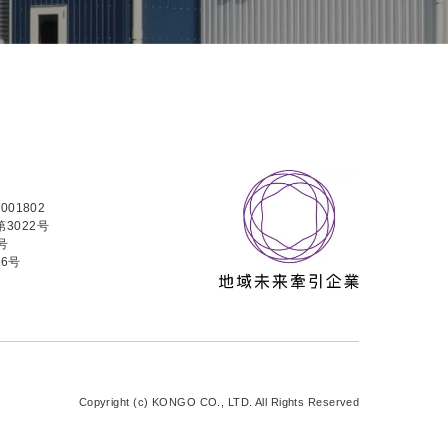
01802
3022号
号
76号
Copyright (c) KONGO CO., LTD. All Rights Reserved