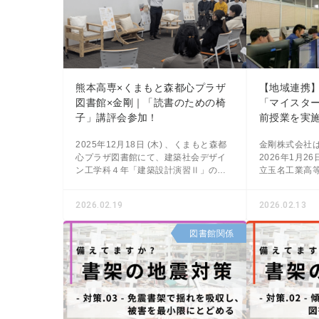
熊本高専×くまもと森都心プラザ
【地域連携
図書館×金剛｜「読書のための椅
「マイスタ
子」講評会参加！
前授業を実
2025年12月18日 (木) 、くまもと森都
金剛株式会社は
心プラザ図書館にて、建築社会デザイ
2026年1月
ン工学科４年「建築設計演習Ⅱ」の家
立玉名工業高
具製作課題の講評会が開催されまし
ー・ハイスク
た！ 前回の記事はこちら：Faceboo
授業を行いま
2026.02.19
2026.02.13
を対象に、設
図書館関係