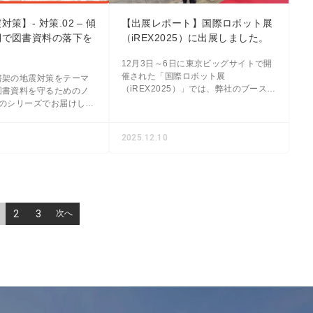
策】- 対策.02 – 傾
【出展レポート】国際ロボット展
棚で図書資料の落下を
（iREX2025）に出展しました。
12月3日～6日に東京ビッグサイトで開
催された「国際ロボット展
書架の地震対策をテーマ
（iREX2025）」では、弊社のブースに
図書資料を守るためのノ
お越しいただき、誠にありがとうござ
回のシリーズでお届けして
いました。 今回は、テクノ21グループ
様の自動ラック、ソ
斜スライド棚で図書資料の落
2025.12.10
2
3
次へ