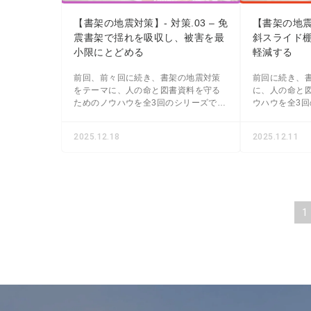
【書架の地震対策】- 対策.03 – 免
【書架の地震対
震書架で揺れを吸収し、被害を最
斜スライド
小限にとどめる
軽減する
前回、前々回に続き、書架の地震対策
前回に続き、
をテーマに、人の命と図書資料を守る
に、人の命と
ためのノウハウを全3回のシリーズでお
ウハウを全3
届けしています。 シリーズ最後の今回
います。 第2弾となる今回は、「- 対
は「- 対策.03 - 免震書架で揺れを吸収
策.02 - 傾
2025.12.18
2025.12.11
し、被害を
下を軽減す
1