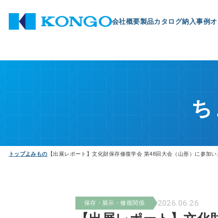
会社概要
製品
カタログ
納入事例
オ
ち
トップ
よみもの
【出展レポート】文化財保存修復学会 第48回大会（山形）に参加
2026.06.26
保存・展示・修復関係