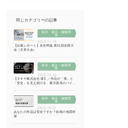
同じカテゴリーの記事
保存・展示・修復関
係
2025.11.18
【出展レポート】全史料協 第51回全国大
会（天草大会）
保存・展示・修復関
係
2025.10.22
【タキヤ株式会社 様】／作品の「美」と
「安全」を支え続ける、展示器具のパイオ
ニア
保存・展示・修復関
係
2025.10.21
あなたの作品は安全ですか？絵画の地震対
策