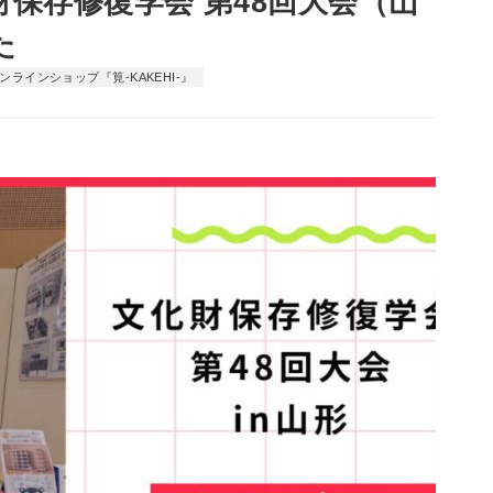
保存修復学会 第48回大会（山
た
ンラインショップ『筧-KAKEHI-』