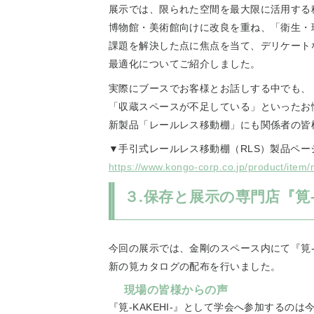
展示では、限られた空間を最大限に活用する
博物館・美術館向けに改良を重ね、「衛生・
課題を解決した点に焦点を当て、デリケート
最適化についてご紹介しました。
実際にブースでお客様とお話しする中でも、
「収蔵スペースが不足している」といったお
新製品「レールレス移動棚」にも関係者の皆
▼手引式レールレス移動棚（RLS）製品ペー
https://www.kongo-corp.co.jp/product/item/m
３.保存と展示の専門店『筧-
今回の展示では、金剛のスペース内にて『筧-
新の筧カタログの配布を行いました。
現場の皆様からの声
『筧-KAKEHI-』として学会へ参加するの