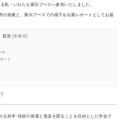
当する私・いわたも展示ブースへ参加いたしました。
野の熱量と、展示ブースでの様子を出展レポートとしてお届
目次
非表示
[
]
ーチ
レポート
？
わる科学･技術の発展と普及を図ることを目的とした学会で