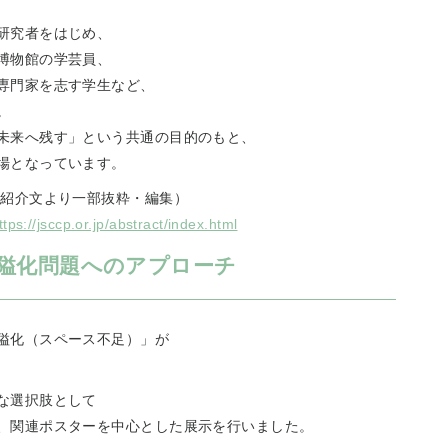
研究者をはじめ、
博物館の学芸員、
専門家を志す学生など、
。
未来へ残す」という共通の目的のもと、
場となっています。
の紹介文より一部抜粋・編集）
ttps://jsccp.or.jp/abstract/index.html
狭隘化問題へのアプローチ
隘化（スペース不足）」が
な選択肢として
、関連ポスターを中心とした展示を行いました。