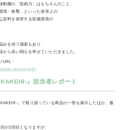
移動棚の「収納力」はもちろんのこと、
環境・衝撃」といった保管上の
な資料を保管する収蔵環境の
悩みを伺う場面もあり、
様から高い関心を寄せていただきました。
ジURL：
obile-shelving/rls/
KAKEHI-』担当者レポート
KAKEHI-』で取り扱っている商品の一部を展示したほか、最
は今回が2回目となりますが、