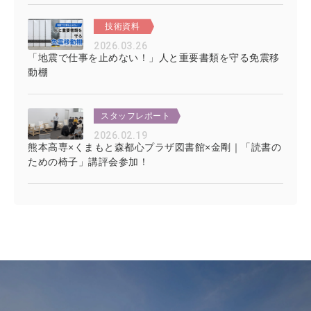
技術資料
2026.03.26
「地震で仕事を止めない！」人と重要書類を守る免震移
動棚
スタッフレポート
2026.02.19
熊本高専×くまもと森都心プラザ図書館×金剛｜「読書の
ための椅子」講評会参加！