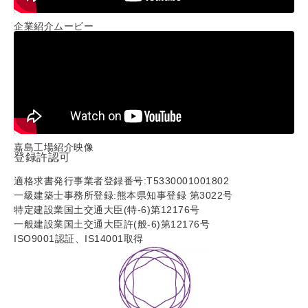
企業紹介ムービー
嘉島工場紹介映像
登録許認可
適格求書発行事業者登録番号:T5330001001802
一級建築士事務所登録:熊本県知事登録 第3022号
特定建設業国土交通大臣(特-6)第12176号
一般建設業国土交通大臣許(般-6)第12176号
ISO9001認証、IS14001取得