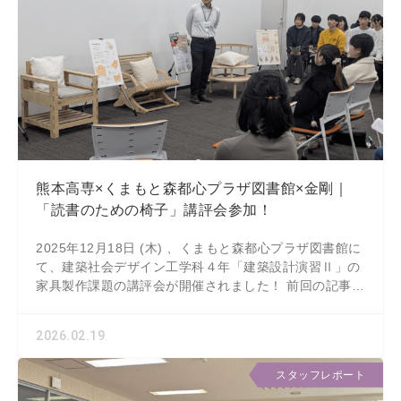
熊本高専×くまもと森都心プラザ図書館×金剛｜
「読書のための椅子」講評会参加！
2025年12月18日 (木) 、くまもと森都心プラザ図書館に
て、建築社会デザイン工学科４年「建築設計演習Ⅱ」の
家具製作課題の講評会が開催されました！ 前回の記事は
こちら：Faceboo
2026.02.19
スタッフレポート