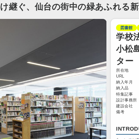
受け継ぐ、仙台の街中の緑あふれる
図書館
学校
小松
ター
所在地
URL
納入年月
納入品
特集記事
設計事務所
建設会社
備考
INTROD