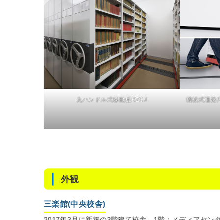
丸ハンドル式移動棚KZCJ
機械式通路
外観
三楽館(中央校舎)
2017年3月に新築の3階建て校舎。1階：メディアセ