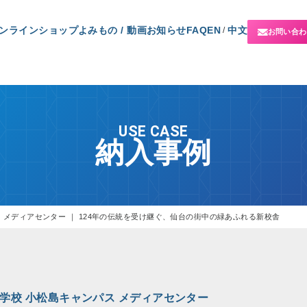
ンラインショップ
よみもの / 動画
お知らせ
FAQ
EN
中文
/
お問い合わ
USE CASE
納入事例
 メディアセンター ｜ 124年の伝統を受け継ぐ、仙台の街中の緑あふれる新校舎
学校 小松島キャンパス メディアセンター