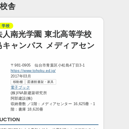
新校舎
学校
法人南光学園 東北高等学校
島キャンパス メディアセン
〒981-0905 仙台市青葉区小松島4丁目3-1
https://www.tohoku.ed.jp/
2017年03月
移動棚
図書館書架・家具
電子ブック
(株)INA新建築研究所
阿部建設(株)
収納冊数 ／1階：メディアセンター 16,625冊・1
階：書庫 18,620冊
UCTION