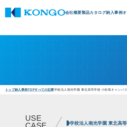
会社概要
製品
カタログ
納入事例
オ
トップ
納入事例TOP
すべての記事
学校法人南光学園 東北高等学校 小松島キャンパス
USE
学校法人南光学園 東北高等
CASE