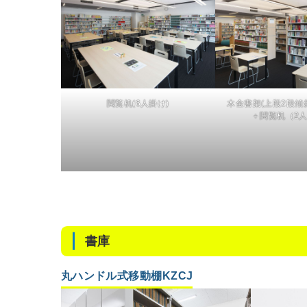
閲覧机(6人掛け)
木金書架(上段2段傾
＋閲覧机（2
書庫
丸ハンドル式移動棚KZCJ