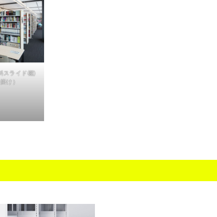
斜スライド棚)
人掛け）