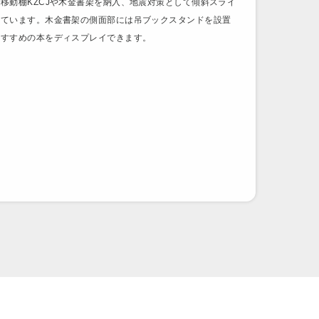
移動棚KZCJや木金書架を納入、地震対策として傾斜スライ
しています。木金書架の側面部には吊ブックスタンドを設置
おすすめの本をディスプレイできます。