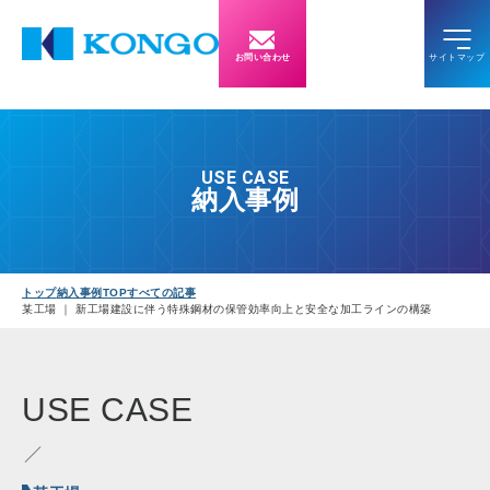
お問い合わせ
USE CASE
納入事例
トップ
納入事例TOP
すべての記事
某工場 ｜ 新工場建設に伴う特殊鋼材の保管効率向上と安全な加工ラインの構築
USE
CASE