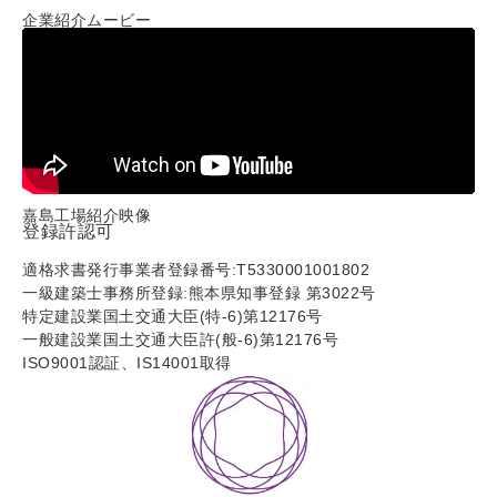
企業紹介ムービー
嘉島工場紹介映像
登録許認可
適格求書発行事業者登録番号:T5330001001802
一級建築士事務所登録:熊本県知事登録 第3022号
特定建設業国土交通大臣(特-6)第12176号
一般建設業国土交通大臣許(般-6)第12176号
ISO9001認証、IS14001取得