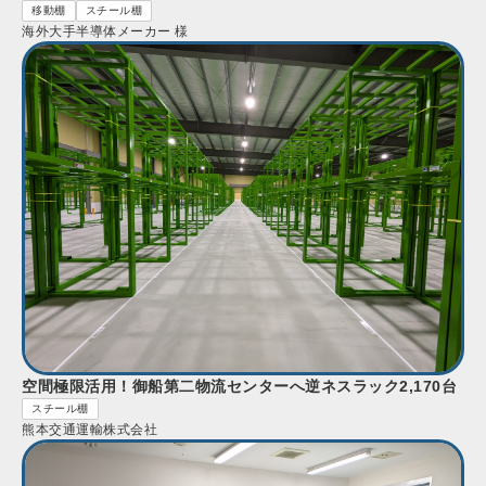
移動棚
スチール棚
海外大手半導体メーカー 様
空間極限活用！御船第二物流センターへ逆ネスラック2,170台
スチール棚
熊本交通運輸株式会社