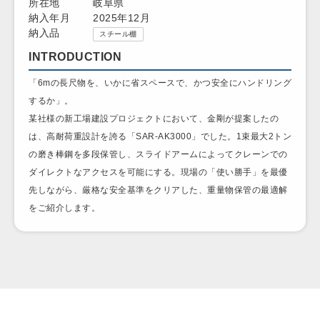
所在地
岐阜県
納入年月
2025年12月
納入品
スチール棚
INTRODUCTION
「6mの長尺物を、いかに省スペースで、かつ安全にハンドリング
するか」。
某社様の新工場建設プロジェクトにおいて、金剛が提案したの
は、高耐荷重設計を誇る「SAR-AK3000」でした。1束最大2トン
の磨き棒鋼を多段保管し、スライドアームによってクレーンでの
ダイレクトなアクセスを可能にする。現場の「使い勝手」を最優
先しながら、厳格な安全基準をクリアした、重量物保管の最適解
をご紹介します。