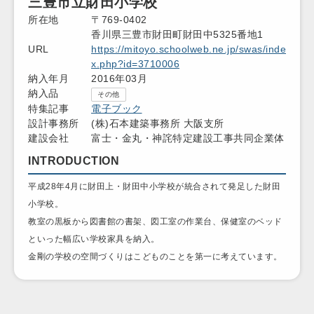
三豊市立財田小学校
所在地
〒769-0402
香川県三豊市財田町財田中5325番地1
URL
https://mitoyo.schoolweb.ne.jp/swas/inde
x.php?id=3710006
納入年月
2016年03月
納入品
その他
特集記事
電子ブック
設計事務所
(株)石本建築事務所 大阪支所
建設会社
富士・金丸・神詫特定建設工事共同企業体
INTRODUCTION
平成28年4月に財田上・財田中小学校が統合されて発足した財田
小学校。
教室の黒板から図書館の書架、図工室の作業台、保健室のベッド
といった幅広い学校家具を納入。
金剛の学校の空間づくりはこどものことを第一に考えています。