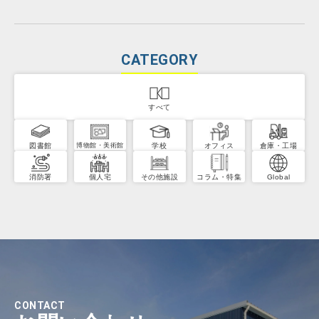
CATEGORY
すべて
図書館
学校
オフィス
倉庫・工場
博物館・美術館
消防署
個人宅
その他施設
コラム・特集
Global
CONTACT