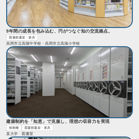
9年間の成長を包み込む、円がつなぐ知の交流拠点。
図書館書架・家具
高岡市立高陵中学校・高岡市立高陵小学校
建築制約を「知恵」で克服し、理想の収容力を実現
移動棚
図書館書架・家具
某大学 図書室