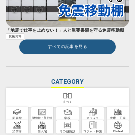
「地震で仕事を止めない！」人と重要書類を守る免震移動棚
技術資料
すべての記事を見る
CATEGORY
すべて
図書館
学校
オフィス
倉庫・工場
博物館・美術館
消防署
個人宅
その他施設
コラム・特集
Global