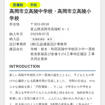
図書館
学校
高岡市立高陵中学校・高岡市立高陵小
学校
所在地
〒933-0018
富山県高岡市高陵町４−１
納入年月
2025年07月
納入品
図書館書架・家具
設計事務所
(株)弘益建築設計事務所
建設会社
寺崎・射水・和田高陵中学校区小中一貫校
校舎新築及び改修その1工事特定建設 工事
共同企業体
INTRODUCTION
新しい高陵中学校区小中一貫校の誕生とともに、子どもたちの学
びの心臓部となる図書空間が完成しました。 空間の主役は、やわ
らかな曲線を描く「円型書架」。そこは、小学生から中学生ま
で、異なる学年の子どもたちが自然と顔を合わせ、知的好奇心を
刺激し合う交流の拠点です。 ふんだんに使われた木のぬくもり
と、吹き抜けのような開放感。9年間の成長を優しく包み込むこ