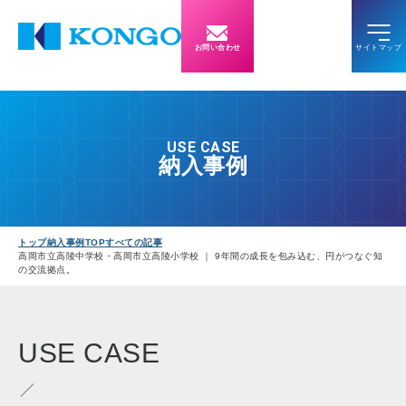
お問い合わせ
USE CASE
納入事例
トップ
納入事例TOP
すべての記事
高岡市立高陵中学校・高岡市立高陵小学校 ｜ 9年間の成長を包み込む、円がつなぐ知
の交流拠点。
USE
CASE