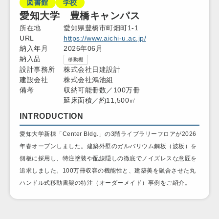
図書館
学校
愛知大学 豊橋キャンパス
所在地
愛知県豊橋市町畑町1-1
URL
https://www.aichi-u.ac.jp/
納入年月
2026年06月
納入品
移動棚
設計事務所
株式会社日建設計
建設会社
株式会社鴻池組
備考
収納可能冊数／100万冊
延床面積／約11,500㎡
INTRODUCTION
愛知大学新棟「Center Bldg.」の3階ライブラリーフロアが2026
年春オープンしました。建築外壁のガルバリウム鋼板（波板）を
側板に採用し、特注塗装や配線隠しの徹底でノイズレスな意匠を
追求しました。100万冊収容の機能性と、建築美を融合させた丸
ハンドル式移動書架の特注（オーダーメイド）事例をご紹介。