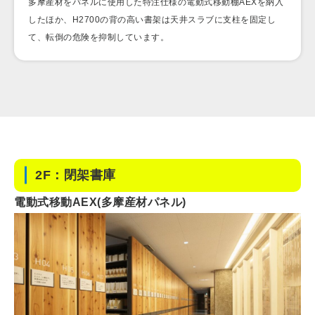
多摩産材をパネルに使用した特注仕様の電動式移動棚AEXを納入
したほか、H2700の背の高い書架は天井スラブに支柱を固定し
て、転倒の危険を抑制しています。
2F：閉架書庫
電動式移動AEX(多摩産材パネル)