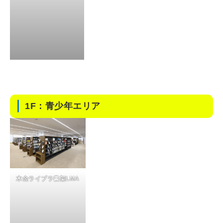
1F：青少年エリア
木金ライブラ書架LMA