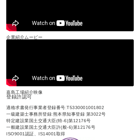
企業紹介ムービー
嘉島工場紹介映像
登録許認可
適格求書発行事業者登録番号:T5330001001802
一級建築士事務所登録:熊本県知事登録 第3022号
特定建設業国土交通大臣(特-6)第12176号
一般建設業国土交通大臣許(般-6)第12176号
ISO9001認証、IS14001取得