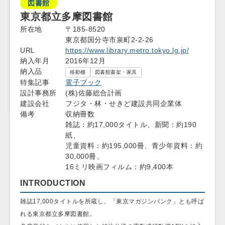
図書館
東京都立多摩図書館
所在地
〒185-8520
東京都国分寺市泉町2-2-26
URL
https://www.library.metro.tokyo.lg.jp/
納入年月
2016年12月
納入品
移動棚
図書館書架・家具
特集記事
電子ブック
設計事務所
(株)佐藤総合計画
建設会社
フジタ・林・せきど建設共同企業体
備考
収納冊数
雑誌：約17,000タイトル、新聞：約190
紙、
児童資料：約195,000冊、青少年資料：約
30,000冊、
16ミリ映画フィルム：約9,400本
INTRODUCTION
雑誌17,000タイトルを所蔵し、「東京マガジンバンク」とも呼ば
れる東京都立多摩図書館。