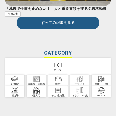
「地震で仕事を止めない！」人と重要書類を守る免震移動棚
技術資料
すべての記事を見る
CATEGORY
すべて
図書館
学校
オフィス
倉庫・工場
博物館・美術館
消防署
個人宅
その他施設
コラム・特集
Global