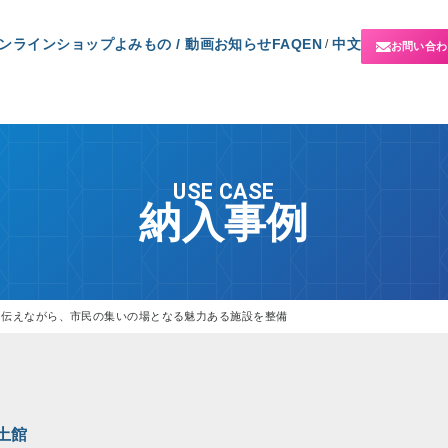
ンラインショップ
よみもの / 動画
お知らせ
FAQ
EN
中文
/
お問い合わ
USE CASE
納入事例
を伝えながら、市民の集いの場となる魅力ある施設を整備
土館