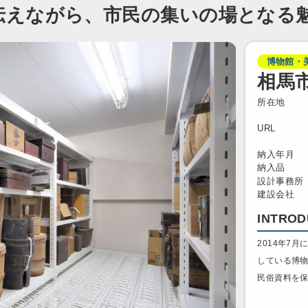
伝えながら、市民の集いの場となる
博物館・
相馬
所在地
URL
納入年月
納入品
設計事務所
建設会社
INTROD
2014年7
している博
民俗資料を