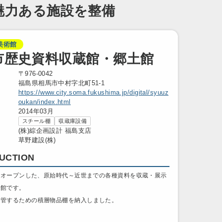
魅力ある施設を整備
美術館
市歴史資料収蔵館・郷土館
〒976-0042
福島県相馬市中村字北町51-1
https://www.city.soma.fukushima.jp/digital/syuuz
oukan/index.html
2014年03月
スチール棚
収蔵庫設備
(株)綜企画設計 福島支店
草野建設(株)
UCTION
月にオープンした、原始時代～近世までの各種資料を収蔵・展示
物館です。
保管するための積層物品棚を納入しました。