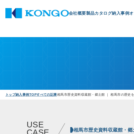
会社概要
製品
カタログ
納入事例
オ
トップ
納入事例TOP
すべての記事
相馬市歴史資料収蔵館・郷土館 ｜ 相馬市の歴史
USE
相馬市歴史資料収蔵館・郷
CASE