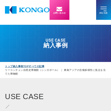
お問い合わせ
USE CASE
納入事例
トップ
納入事例TOP
すべての記事
リーコンチェン自然史博物館（シンガポール） ｜ 東南アジアの生物多様性に焦点を当
てた博物館
USE
CASE