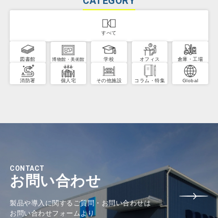
CATEGORY
すべて
図書館
学校
オフィス
倉庫・工場
博物館・美術館
消防署
個人宅
その他施設
コラム・特集
Global
CONTACT
お問い合わせ
製品や導入に関するご質問・お問い合わせは
お問い合わせフォームより