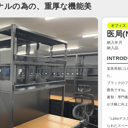
ナルの為の、重厚な機能美
オフィス
医局(
納入年月
納入品
INTROD
某医局様にL
た。
ブラックの
囲気ですね
書類・専門
が大幅に向
「Laboデ
られたスペ