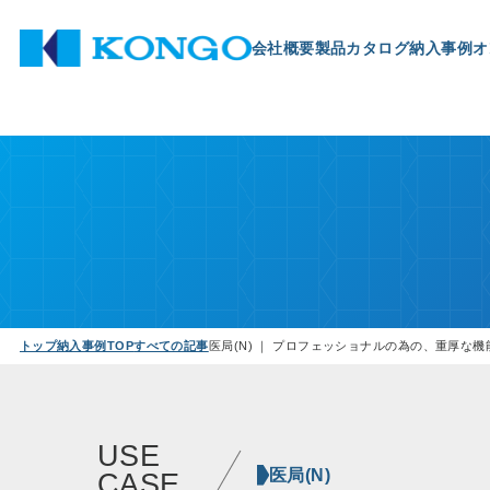
会社概要
製品
カタログ
納入事例
オ
トップ
納入事例TOP
すべての記事
医局(N) ｜ プロフェッショナルの為の、重厚な機
USE
医局(N)
CASE