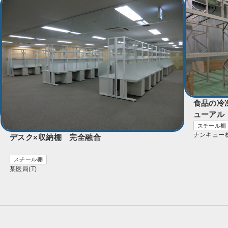
食品の冷
ューアル
スチール棚
ナンキュー
デスク×収納棚 完全融合
スチール棚
某医局(T)