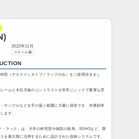
N)
2022年11月
スチール棚
UCTION
AB型（デスクインタイプ／ラックのみ）をご採用頂きまし
フレームと木目天板のコントラストが非常にシックで重厚な雰
。
書・サンプルなどを手の届く範囲に大量に保管でき、作業効率
上します。
スク・ラック」は、大学の研究室や病院の医局、SOHOなど、限
ースを最大限に活用するために設計された収納システムです。