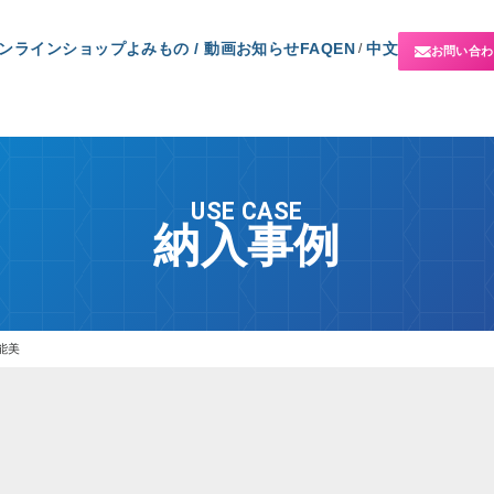
ンラインショップ
よみもの / 動画
お知らせ
FAQ
EN
中文
/
お問い合わ
USE CASE
納入事例
能美