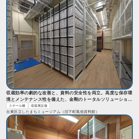
収蔵効率の劇的な改善と、資料の安全性を両立。高度な保存環
境とメンテナンス性を備えた、金剛のトータルソリューショ
ン。
スチール棚
収蔵庫設備
台東区立したまちミュージアム（旧下町風俗資料館）