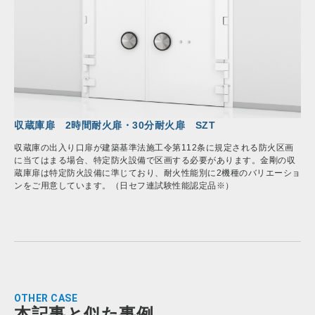
収蔵庫扉 2時間耐火扉・30分耐火扉 SZT
収蔵庫の出入り口扉が建築基準法施工令第112条に規定される防火区画
に当てはまる場合、特定防火設備で区画する必要があります。金剛の収
蔵庫扉は特定防火設備に準じており、耐火性能別に2機種のバリエーショ
ンをご用意しています。（日セフ連試験性能認定品※）
OTHER CASE
本記事と似た事例