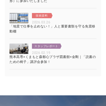
形）に参加いたしました
技術資料
2026.03.26
「地震で仕事を止めない！」人と重要書類を守る免震移
動棚
スタッフレポート
2026.02.19
熊本高専×くまもと森都心プラザ図書館×金剛｜「読書の
ための椅子」講評会参加！