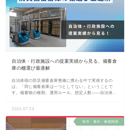
自治体・行政施設への提案実績から見る、備蓄倉
庫の棚選び最適解
自治体様の防災備蓄倉庫整備に携わる中で実感するの
は、「同じ備蓄倉庫は一つとしてない」ということで
す。備蓄物の種類、運用ルール、想定人数——自治体の
規模や被災経験、周辺自治体との連携体制によって、必
要な
2026.07.24
保存・展示・修復関係