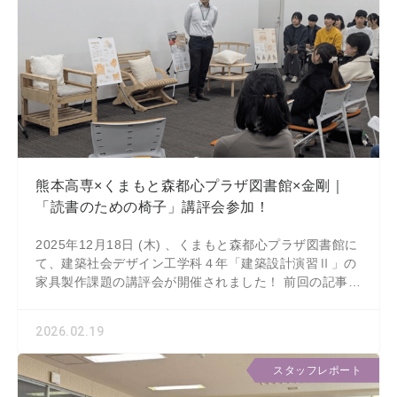
熊本高専×くまもと森都心プラザ図書館×金剛｜
「読書のための椅子」講評会参加！
2025年12月18日 (木) 、くまもと森都心プラザ図書館に
て、建築社会デザイン工学科４年「建築設計演習Ⅱ」の
家具製作課題の講評会が開催されました！ 前回の記事は
こちら：Faceboo
2026.02.19
スタッフレポート