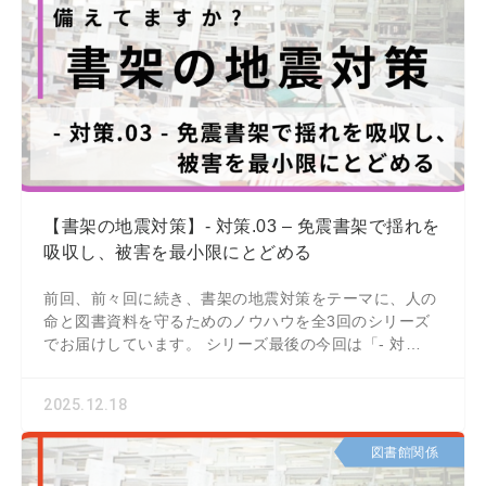
【書架の地震対策】- 対策.03 – 免震書架で揺れを
吸収し、被害を最小限にとどめる
前回、前々回に続き、書架の地震対策をテーマに、人の
命と図書資料を守るためのノウハウを全3回のシリーズ
でお届けしています。 シリーズ最後の今回は「- 対
策.03 - 免震書架で揺れを吸収し、被害を
2025.12.18
図書館関係