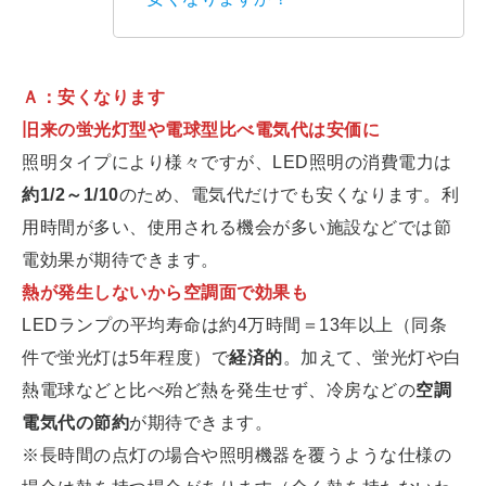
Ａ：安くなります
旧来の蛍光灯型や電球型比べ電気代は安価に
照明タイプにより様々ですが、LED照明の消費電力は
約1/2～1/10
のため、電気代だけでも安くなります。利
用時間が多い、使用される機会が多い施設などでは節
電効果が期待できます。
熱が発生しないから空調面で効果も
LEDランプの平均寿命は約4万時間＝13年以上（同条
件で蛍光灯は5年程度）で
経済的
。加えて、蛍光灯や白
熱電球などと比べ殆ど熱を発生せず、冷房などの
空調
電気代の節約
が期待できます。
※長時間の点灯の場合や照明機器を覆うような仕様の