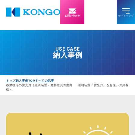
お問い合わせ
USE CASE
納入事例
トップ
納入事例TOP
すべての記事
移動棚等の蛍光灯（照明装置）更新推奨の案内 ｜ 照明装置「蛍光灯」をお使いのお客
様へ