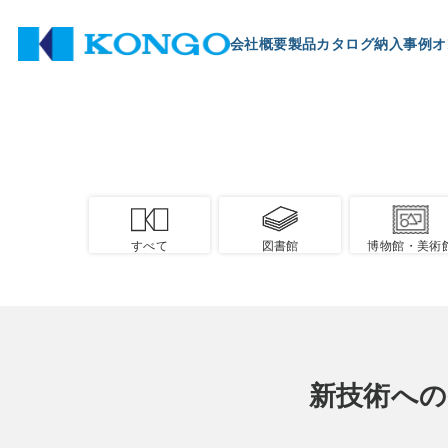
会社概要
製品
カタログ
納入事例
オ
すべて
図書館
博物館・美術
新技術への