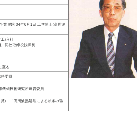
業 昭和34年6月1日 工学博士(高周波
重工)入社
画、同社取締役技師長
に至る
臨時委員
工学博士 金剛株式会社製造部最高
応用機械技術研究所運営委員
辰美
人受賞) 「高周波熱処理による軌条の強