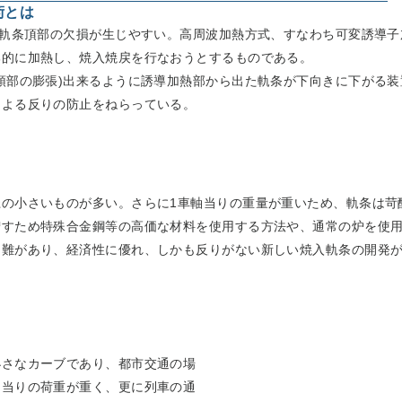
術とは
、軌条頂部の欠損が生じやすい。高周波加熱方式、すなわち可変誘導
部的に加熱し、焼入焼戻を行なおうとするものである。
頭部の膨張)出来るように誘導加熱部から出た軌条が下向きに下がる
による反りの防止をねらっている。
の小さいものが多い。さらに1車軸当りの重量が重いため、軌条は苛
増すため特殊合金鋼等の高価な材料を使用する方法や、通常の炉を使
に難があり、経済性に優れ、しかも反りがない新しい焼入軌条の開発
小さなカーブであり、都市交通の場
軸当りの荷重が重く、更に列車の通