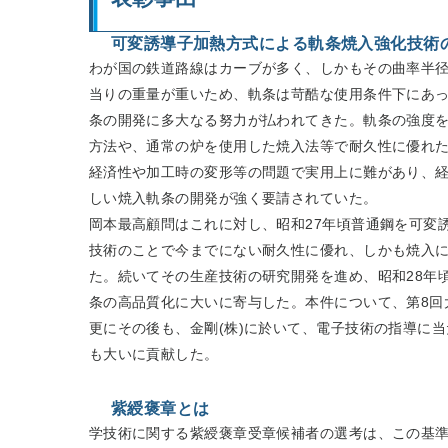
可変誘導子加熱方式による軌条焼入強化技術
わが国の鉄道路線はカーブが多く、しかもその曲率半
当りの重量が重いため、軌条は苛酷な使用条件下にあ
条の開発に多大なる努力が払われてきた。軌条の強度
方法や、通常の炉を使用した焼入法等で耐久性に優れ
経済性や加工時の変形等の問題で実用上に難があり、
しい焼入軌条の開発が強く要請されていた。
岡本最高顧問はこれに対し、昭和27年頃普通鋼を可変
技術のことで今までにない耐久性に優れ、しかも焼入
た。続いてその生産技術の研究開発を進め、昭和28年
条の高品質化に大いに寄与した。本件について、第8回
更にその後も、金剛(株)に於いて、電子技術の指導に
も大いに貢献した。
紫綬褒章とは
学技術に関する紫綬褒章受章候補者の選考は、この基