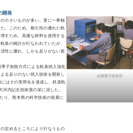
の開発
径の小さいものが多い。更に一車軸
った。このため、耐久性の優れた軌
を増すため、高価な材料を使用する
た軌条の検討が行なわれていたが、
経済性に優れ、しかも反りがない新
誘導子加熱方式による軌条焼入強化
による反りのない焼入技術を開発し
金剛電子研究所
頃にはその実用化を達成し、鉄道軌
大河内記念技術賞の栄に浴した。
当たり、熊本県の科学技術の発展に
準の定めるところにより行なうもの