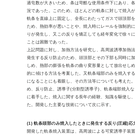
過屯数が大きいため、条は苛酷な使用条件下にあり、
況であった。このため、ほとんどの軌条に対して焼入
軌条を直線上に固定し、全長にわたってガスで頭頂部
ため、熱効率が悪いことや、焼入時にレールを強制的
りが発生し、又この反りを矯正しても経年変化で徐々
ことは困難であった。
上記問題に対し、加熱方法を研究し、高周波誘導加熱
発生する反り防止のため、頭頂部とその下部も同時に
しめ、熱部の膨張を軌条の曲り変形量として放出せし
的に傾ける方法を考案した。又軌条端部のみを焼入す
になることにも着眼し、その方法等についても考えた。
め、反り防止、誘導子(分割型誘導子)、軌条端部焼入
に着手した。焼入に関する長年の経験、知識を駆使し
た。開発した主要な技術について次に示す。
(1) 軌条頭部のみ焼入したときに発生する反り(圧縮)
開発した軌条焼入装置は、高周波による可変誘導子装