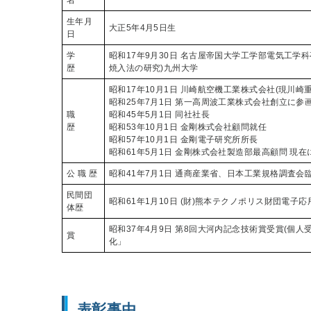
名
生年月
大正5年4月5日生
日
学
昭和17年9月30日 名古屋帝国大学工学部電気工学科卒
歴
焼入法の研究)九州大学
昭和17年10月1日 川崎航空機工業株式会社(現川崎
昭和25年7月1日 第一高周波工業株式会社創立に参
職
昭和45年5月1日 同社社長
歴
昭和53年10月1日 金剛株式会社顧問就任
昭和57年10月1日 金剛電子研究所所長
昭和61年5月1日 金剛株式会社製造部最高顧問 現在
公 職 歴
昭和41年7月1日 通商産業省、日本工業規格調査会
民間団
昭和61年1月10日 (財)熊本テクノポリス財団電子
体歴
昭和37年4月9日 第8回大河内記念技術賞受賞(個
賞
化」
表彰事由