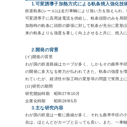
1.可変誘導子加熱方式による軌条焼入強化技
鉄道軌条(レール)は走行車輌により強い力を加えられ
可変誘導子に高周波電流を供給し、軌条頭部のみを局
加熱時の軌条に頭部の膨張に対して軌条が充分に変形(
来の軌条よりも強度を著しく向上させると共に、焼入
2.開発の背景
(イ)開発の背景
わが国の鉄道路線はカーブが多く、しかもその曲率半径
の開発に多大なる努力が払われてきた。軌条の強度を
れていたが、経済性や加工時の変形等の問題で実用上
(ロ)研究の期間
研究開始時期 昭和27年10月
企業化時期 昭和28年5月
3.主な研究内容
わが国の鉄道は一般に曲線が多く、それも曲率半径の
合は、ほとんどがカーブと云っても良い。また、一車