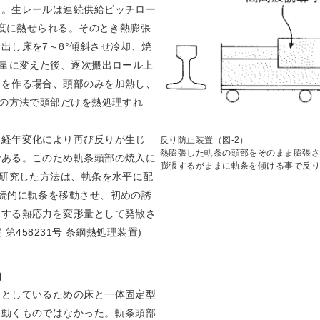
る。生レールは連続供給ビッチロー
0度に熱せられる。そのとき熱膨張
出し床を7～8°傾斜させ冷却、焼
変量に変えた後、逐次搬出ロール上
条を作る場合、頭部のみを加熱し、
通の方法で頭部だけを熱処理すれ
、経年変化により再び反りが生じ
反り防止装置（図-2）
熱膨張した軌条の頭部をそのまま膨張さ
である。このため軌条頭部の焼入に
膨張するがままに軌条を傾ける事で反り
が研究した方法は、軌条を水平に配
続的に軌条を移動させ、初めの誘
留する熱応力を変形量として発散さ
第458231号 条鋼熱処理装置)
)
的としているための床と一体固定型
に動くものではなかった。軌条頭部