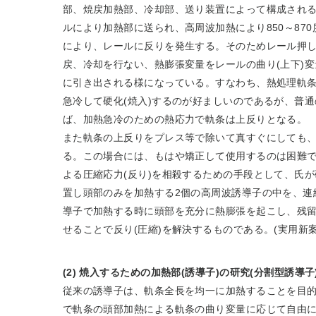
部、焼戻加熱部、冷却部、送り装置によって構成され
ルにより加熱部に送られ、高周波加熱により850～87
により、レールに反りを発生する。そのためレール押し
戻、冷却を行ない、熱膨張変量をレールの曲り(上下)
に引き出される様になっている。すなわち、熱処理軌
急冷して硬化(焼入)するのが好ましいのであるが、普
ば、加熱急冷のための熱応力で軌条は上反りとなる。
また軌条の上反りをプレス等で除いて真すぐにしても
る。この場合には、もはや矯正して使用するのは困難
よる圧縮応力(反り)を相殺するための手段として、氏
置し頭部のみを加熱する2個の高周波誘導子の中を、連
導子で加熱する時に頭部を充分に熱膨張を起こし、残
せることで反り(圧縮)を解決するものである。(実用新案 
(2) 焼入するための加熱部(誘導子)の研究(分割型誘導子
従来の誘導子は、軌条全長を均一に加熱することを目
で軌条の頭部加熱による軌条の曲り変量に応じて自由