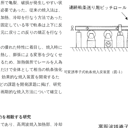
各所で亀裂、破損が発生しやすい状
が必要であった。従来の焼入法は、
を加熱、冷却を行なう方法であった
に固定している等で軌条は上下に反
に元に戻りこの反りの矯正を行なう
法の優れた特性に着目し、焼入時に
加熱し、膨張による変形を少なくせ
めるため、加熱個所でレールを人為
るだけで全体として相当の軌条強化
可変誘導子式軌条焼入戻装置（図-1）
 効果的な焼入装置を開発するた
などの課題を開発課題に掲げ、研究
、画期的な焼入方法について確立し
応力を相殺する研究
置であり、高周波焼入加熱部、冷却