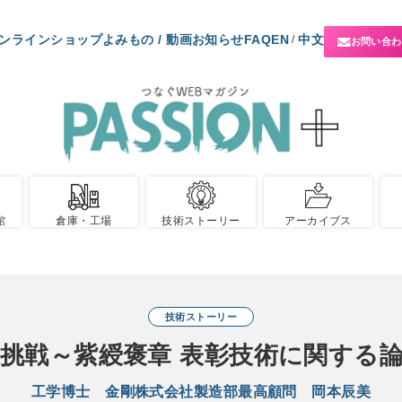
ンラインショップ
よみもの / 動画
お知らせ
FAQ
EN
中文
/
お問い合わ
館
倉庫・工場
技術ストーリー
アーカイブス
技術ストーリー
挑戦～紫綬褒章 表彰技術に関する
工学博士 金剛株式会社製造部最高顧問 岡本辰美