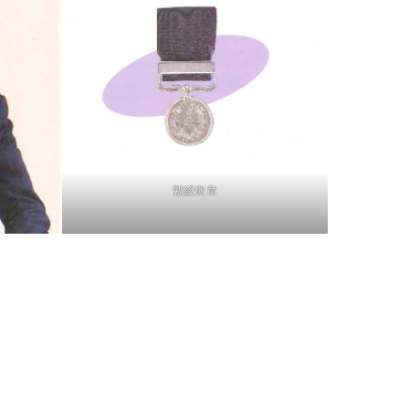
紫綬褒章
顧問 岡本