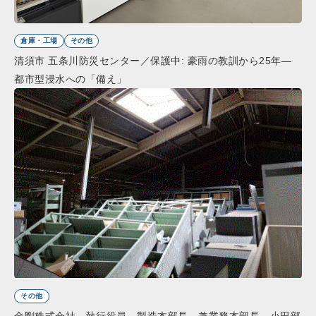
倉庫・工場
その他
清須市 五条川防災センター／保護中: 豪雨の教訓から25年―
都市型浸水への「備え」
その他
金剛株式会社 執行役員 製造本部長 兼業務本部長 小田部