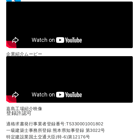
企業紹介ムービー
嘉島工場紹介映像
登録許認可
適格求書発行事業者登録番号:T5330001001802
一級建築士事務所登録:熊本県知事登録 第3022号
特定建設業国土交通大臣(特-6)第12176号