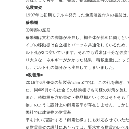
免震書架
1997年に初期モデルを発売した免震装置付きの書架
移動棚
①脚部の座屈
移動棚は支柱の脚部が座屈し、棚全体が斜めに傾くと
イプの移動棚は自立棚とパーツを共通化しているため
ルト孔が2つ空いています。それでも通常は十分な強度
り大きなエネルギーがかかった結果、積載重量によっ
し、ボルト孔の部分から座屈してしまいました。
=改善策=
2016年6月発売の新製品“slim Z”では、この孔を塞
た。同年9月からは全ての移動棚でも同様の対策を施し
また、移動棚を含め書架・物品棚というのはそもそも
物」のように設計上の耐震基準が存在しません。しか
弊社では建築物の耐震基
準を用いて設計する「耐震仕様」にも対応させていただい
※耐震書架の設計にあたっては、要求する耐震のレベ