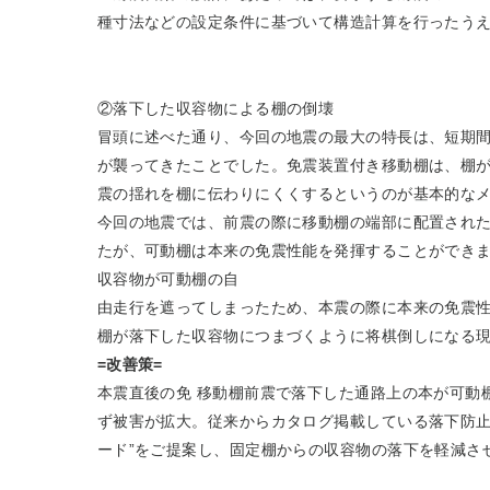
種寸法などの設定条件に基づいて構造計算を行ったう
②落下した収容物による棚の倒壊
冒頭に述べた通り、今回の地震の最大の特長は、短期間
が襲ってきたことでした。免震装置付き移動棚は、棚
震の揺れを棚に伝わりにくくするというのが基本的な
今回の地震では、前震の際に移動棚の端部に配置され
たが、可動棚は本来の免震性能を発揮することができ
収容物が可動棚の自
由走行を遮ってしまったため、本震の際に本来の免震
棚が落下した収容物につまづくように将棋倒しになる
=改善策=
本震直後の免 移動棚前震で落下した通路上の本が可動
ず被害が拡大。従来からカタログ掲載している落下防止
ード”をご提案し、固定棚からの収容物の落下を軽減さ