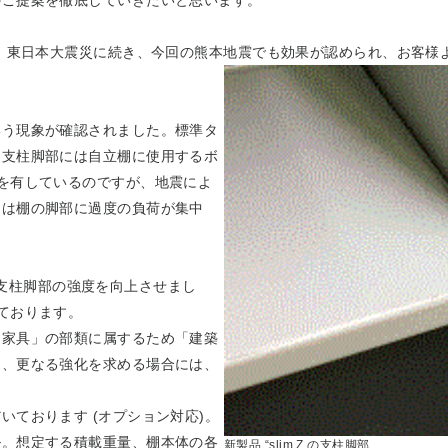
は、東日本大震災に続き、今回の熊本地震でも効果が認められ、お客様
いう現象が確認されました。標準タ
、支柱脚部には自立棚に使用するボ
を有しているのですが、地震によ
ては棚の脚部に過度の負荷が集中
ぎ、支柱脚部の強度を向上させまし
ております。
「家具」の部類に属するため「建築
し、更なる強化を求める場合には、
ております (オプション対応)。
ル。想定する積載重量、棚本体の各
新製品 “slim Z の支柱脚部