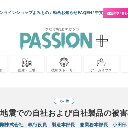
ンラインショップ
よみもの / 動画
お知らせ
FAQ
EN
中文
/
お問い合わ
館
倉庫・工場
技術ストーリー
アーカイブス
その他
本地震での自社および自社製品の被
剛株式会社 執行役員 製造本部長 兼業務本部長 小田部