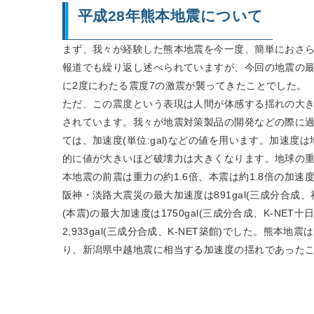
平成28年熊本地震について
まず、我々が経験した熊本地震を今一度、簡単におさ
報道でも繰り返し述べられていますが、今回の地震の最
に2度にわたる震度7の激震が襲ってきたことでした。
ただ、この震度という表現は人間が体感する揺れの大き
されています。我々が地震対策製品の開発などの際に
ては、加速度(単位:gal)などの値を用います。加速度
的に値が大きいほど破壊力は大きくなります。地球の重力
本地震の前震は重力の約1.6倍、本震は約1.8倍の加速
阪神・淡路大震災の最大加速度は891gal(三成分合成
(本震)の最大加速度は1750gal(三成分合成、K-NE
2,933gal(三成分合成、K-NET築館)でした。熊本
り、新潟県中越地震に相当する加速度の揺れであった