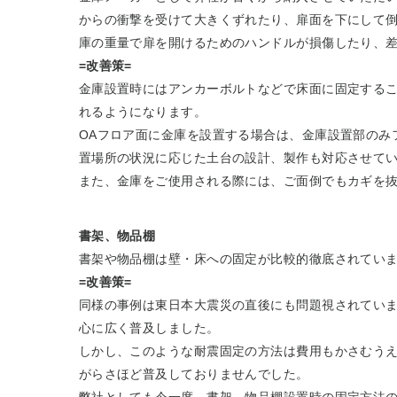
からの衝撃を受けて大きくずれたり、扉面を下にして
庫の重量で扉を開けるためのハンドルが損傷したり、
=改善策=
金庫設置時にはアンカーボルトなどで床面に固定する
れるようになります。
OAフロア面に金庫を設置する場合は、金庫設置部のみ
置場所の状況に応じた土台の設計、製作も対応させて
また、金庫をご使用される際には、ご面倒でもカギを
書架、物品棚
書架や物品棚は壁・床への固定が比較的徹底されてい
=改善策=
同様の事例は東日本大震災の直後にも問題視されてい
心に広く普及しました。
しかし、このような耐震固定の方法は費用もかさむう
がらさほど普及しておりませんでした。
弊社としても今一度、書架、物品棚設置時の固定方法