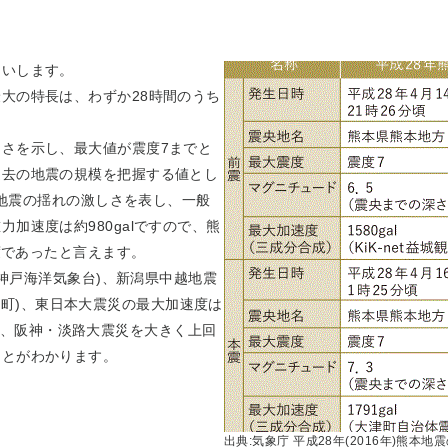
らいします。
大の特長は、わずか28時間のうち
さを示し、最大値が震度7までと
過去の地震の規模を把握する値とし
は地震の揺れの激しさを表し、一般
加速度は約980galですので、熊
度であったと言えます。
、神戸海洋気象台)、新潟県中越地震
T十日町)、東日本大震災の最大加速度は
地震は、阪神・淡路大震災を大きく上回
ことがわかります。
出典:気象庁 平成28年(2016年)熊本地