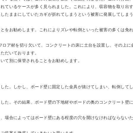
倒れているケースが多く見られました。これにより、収容物を取り出
差したままにしていたカギが折れてしまうという被害に発展してしま
ことをお勧めします。これによりズレや転倒といった被害の多くは免
フロア材を切り欠いて、コンクリートの床に土台を設置し、その上に
いただいております。
抜いて別に保管されることをお勧めします。
ました。しかし、ボード壁に固定した金具が抜けてしまい、転倒して
ました。その結果、ポード壁の下地材やボードの奥のコンクリート壁
え、場合によってはボード壁にある程度の穴を開けなければならない
のご提案を徹底していきたいと思います。