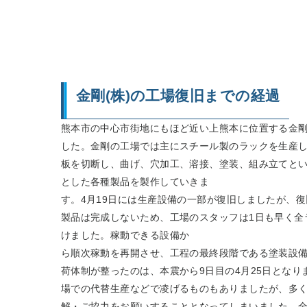
金剛(株)の工場復旧までの経過
熊本市の中心市街地にもほど近い上熊本に位置する金
した。金剛の工場では主にスチール製のラックを生産
板を切断し、曲げ、穴加工、溶接、塗装、組み立てと
とした各種製品を製作していきま
す。4月19日には生産設備の一部が復旧しましたが、
製品は完成しないため、工場のスタッフは1日も早く全
けました。稼動できる設備か
ら順次稼動を再開させ、工程の最終段階である塗装設備
荷体制が整ったのは、本震から9日目の4月25日とな
場での代替生産などで凌げるものもありましたが、多
解・ご協力をお願いすることとなってしまいました。全