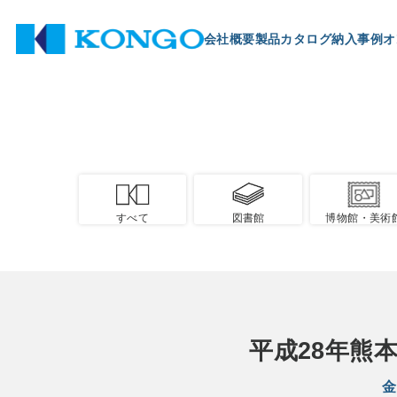
会社概要
製品
カタログ
納入事例
オ
すべて
図書館
博物館・美術
平成28年熊
金