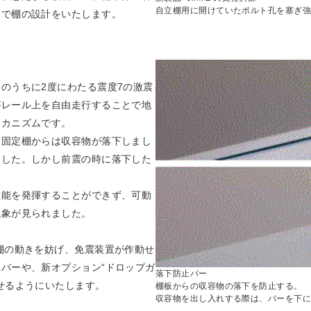
自立棚用に開けていたポルト孔を塞ぎ強
えで棚の設計をいたします。
のうちに2度にわたる震度7の激震
がレール上を自由走行することで地
メカニズムです。
た固定棚からは収容物が落下しまし
ました。しかし前震の時に落下した
性能を発揮することができず、可動
現象が見られました。
棚の動きを妨げ、免震装置が作動せ
バーや、新オプション“ドロップガ
落下防止バー
せるようにいたします。
棚板からの収容物の落下を防止する。
収容物を出し入れする際は、バーを下に