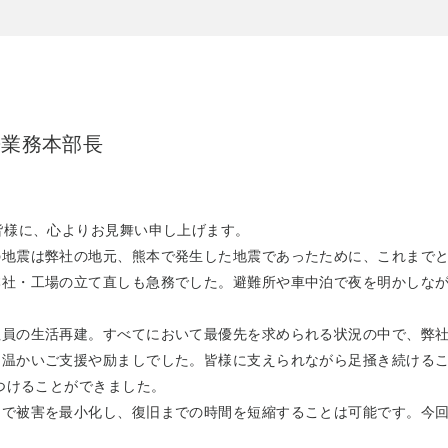
兼業務本部長
皆様に、心よりお見舞い申し上げます。
の地震は弊社の地元、熊本で発生した地震であったために、これまで
本社・工場の立て直しも急務でした。避難所や車中泊で夜を明かしな
。
社員の生活再建。すべてにおいて最優先を求められる状況の中で、弊
る温かいご支援や励ましでした。皆様に支えられながら足掻き続ける
つけることができました。
とで被害を最小化し、復旧までの時間を短縮することは可能です。今