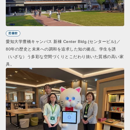
図書館
愛知大学豊橋キャンパス 新棟 Center Bldg.(センタービル)／
80年の歴史と未来への調和を追求した知の拠点。学生を誘
（いざな）う多彩な空間づくりとこだわり抜いた質感の高い家
具。