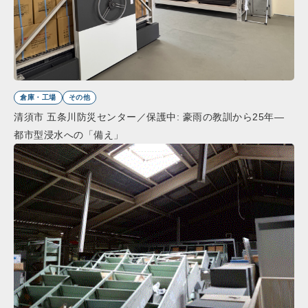
倉庫・工場
その他
清須市 五条川防災センター／保護中: 豪雨の教訓から25年―
都市型浸水への「備え」