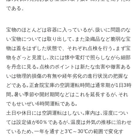
である。
宝物のほとんどは容器に入っているが､扱いに問題のな
い宝物については取り出して､また染織品など脆弱な宝
物は蓋をはずした状態で、それぞれ点検を行う｡まず宝
物をざっと見渡し､次には懐中電灯で照らしながら細部
を丹念に見る｡点検のポイントは新たな虫害や徹害ある
いは物理的損傷の有無や経年劣化の進行状況の把握な
どである｡正倉院宝庫の空調運転時間は通常期が1日3時
間｡暑い季節や開封期間などはこれを延長するが､それ
でもせいぜい6時間運転である｡
土日や休日には空調運転はしない｡庫内は､湿度につい
ては設定値が60％であるが､温度は外気の推移に沿わせ
ているため､一年を通すと3℃～30℃の範囲で変化す