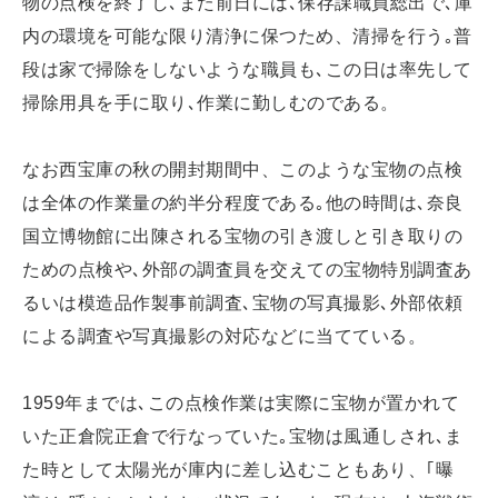
物の点検を終了し､また前日には､保存課職員総出で､庫
内の環境を可能な限り清浄に保つため、清掃を行う｡普
段は家で掃除をしないような職員も､この日は率先して
掃除用具を手に取り､作業に勤しむのである。
なお西宝庫の秋の開封期間中、このような宝物の点検
は全体の作業量の約半分程度である｡他の時間は､奈良
国立博物館に出陳される宝物の引き渡しと引き取りの
ための点検や､外部の調査員を交えての宝物特別調査あ
るいは模造品作製事前調査､宝物の写真撮影､外部依頼
による調査や写真撮影の対応などに当てている。
1959年までは､この点検作業は実際に宝物が置かれて
いた正倉院正倉で行なっていた｡宝物は風通しされ､ま
た時として太陽光が庫内に差し込むこともあり、｢曝