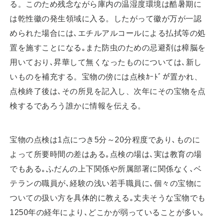
る。このため残念ながら庫内の温湿度環境は酷暑期に
は乾性徽の発生領域に入る。したがって徽が万が一認
められた場合には､エチルアルコールによる払拭等の処
置を施すことになる｡また防虫のための忌避剤は樟脳を
用いており､昇華して無くなったものについては､新し
いものを補充する。宝物の傍には点検ｶｰﾄﾞが置かれ、
点検終了後は､その所見を記入し、次年にその宝物を点
検するであろう誰かに情報を伝える。
宝物の点検は1点につき5分～20分程度であり､ものに
よって所要時間の差はある｡点検の場は､実は教育の場
でもある｡ふだんの上下関係や所属部署に関係なく､ベ
テランの職員が､経験の浅い若手職員に､個々の宝物に
ついての扱い方を具体的に教える｡丈夫そうな宝物でも
1250年の経年により､どこかが弱っていることが多い｡