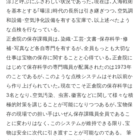
涼｣と呼ぶにふさわしい状況であった｡現在は､人海戦術
を基本とする｢曝涼｣時代の長所は引き継ぎつつ､空気調
和設備･空気浄化設備を有する宝庫で､以上述べたよう
な点検を行なっている。
正倉院の保存課職員は､染織･工芸･文書･保存科学･修
補･写真など各自専門を有するが､全員もっとも大切な
仕事は宝物の保存に関することと心得ている｡正倉院に
はじめて保存科学の専門職員が配属されたのは1973年
のことであるが､このような点検システムはそれ以前か
ら作り上げられていた｡現在でこそ正倉院の保存科学は
3名となり､空気汚染、虫害､徽害などに関して様々な積
極的対策を講じることが可能になりつつあるが､宝物保
存の現場での担い手はいぜん保存課職員全員であるこ
とに変わりはなく､このシステムが維持できる限り､宝
物は安全に次代に引き渡すことが可能なのである。 筆