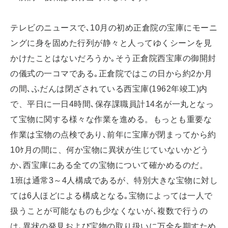
テレビのニュースで､10月の初め正倉院の宝庫にモーニ
ングに身を固めた行列が静々と人ってゆくシーンを見
かけたことはないだろうか｡そう正倉院西宝庫の御開封
の儀式の一コマである｡正倉院ではこの日から約2か月
の間､ふだんは閉ざされている西宝庫(1962年竣工)内
で、平日に一日4時間､保存課職員計14名が一丸となっ
て宝物に関する様々な作業を進める。もっとも重要な
作業は宝物の点検であり､前年に宝庫が閉まってから約
10ｹ月の間に、何か宝物に異状が生じていないかどう
か､西宝庫にある全ての宝物について確かめるのだ。
1班は通常3～4人構成であるが、特別大きな宝物に対し
ては6人ほどによる構成となる｡宝物によっては一人で
扱うことが可能なものも少なくないが､複数で行うの
は､異状の発見および宝物の取り扱いに万全を期すため