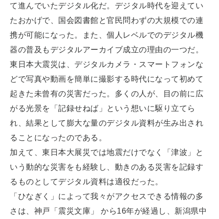
て進んでいたデジタル化だ。デジタル時代を迎えてい
たおかげで、国会図書館と官民問わずの大規模での連
携が可能になった。また、個人レベルでのデジタル機
器の普及もデジタルアーカイブ成立の理由の一つだ。
東日本大震災は、デジタルカメラ・スマートフォンな
どで写真や動画を簡単に撮影する時代になって初めて
起きた未曾有の災害だった。多くの人が、目の前に広
がる光景を「記録せねば」という想いに駆り立てら
れ、結果として膨大な量のデジタル資料が生み出され
ることになったのである。
加えて、東日本大展災では地震だけでなく「津波」と
いう動的な災害をも経験し、動きのある災害を記録す
るものとしてデジタル資料は適役だった。
「ひなぎく」によって我々がアクセスできる情報の多
さは、神戸「震災文庫」 から16年が経過し、新潟県中