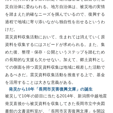
災自治体に委ねられる。地方自治体は、被災地の実情
を踏まえた的確なニーズを掴んでいるので、復興する
過程で地域に寄り添いながら独自性を出せるというわ
けだ。
震災資料収集活動において、生まれては消えていく原
資料を収集するにはスピードが求められる。また、集
めた後、整理・保存・公開というステップを踏むため
の長期的な支援も欠かせない。加えて、郷土資料とし
ての側面を持つ震災資料収集は地域に根差した活動で
あるべきだ。震災資料収集活動を推進する上で、基金
を活用することは大きな意義がある。
発災から10年「長岡市災害復興文庫」の誕生
被災して10年の節目に当たる2014年、新潟県中越地震
発災直後から被災資料を収集してきた長岡市立中央図
書館の文書資料室が、「長岡市災害復興文庫」を開設