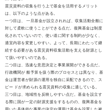
震災資料の収集を行う上で基金を活用するメリット
は、以下のような点がある。
一つ目は、 一旦基金が設立されれば、収集活動全般に
対して柔軟に使うことができる点だ。復興基金は制度
化されていないので、使い道に関する制約が少なく、
適宜内容を変更しやすい。よって、長期にわたって継
続する必要がある震災資料収集活動を支える財源とし
て扱いやすいのである。
二つ目は、迅速な意思決定と事業展開ができる点だ。
行政機関が 般予算を扱う際のプロセスとは異なり、基
金は運営者が財源の運用を独自に采配できるので、ス
ピー ドが求められる震災資料の収集に適している。
三つ目は、地域性を反映しやすい点だ。基金を設立す
る際に国が一定の財源支援をするものの、復興基金を
用いた具体的な事業の決定や運用は基金を設置した被