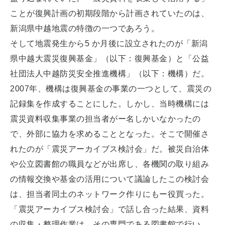
ことが復興計画の初期段階から計画されていたのは、
新潟県中越地震の特徴の一つであろう。
そして地震発生から5 か月後に設立されたのが「新潟
県中越大震災復興基金」（以下：復興基金）と「公益
社団法人中越防災安全推進機構」（以下：機構）だ。
2007年、機構は復興基金の事業の一つとして、震災の
記録集を作成することにした。しかし、当時機構には
震災資料収集事業の担当者がー名しかいなかったの
で、外部に協力を求めることとなった。そこで開催さ
れたのが「震災アーカイブス検討会」だ。被災自治体
や公立図書館の職員などが出席し、各機関の取り組み
の情報交換や基金の活用について議論したこの検討会
は、担当者同土のネットワーク作りにもー役買った。
「震災アーカイブス検討会」で話し合った結果、資料
の収集・整理作業は、その専門である図書館で行い、