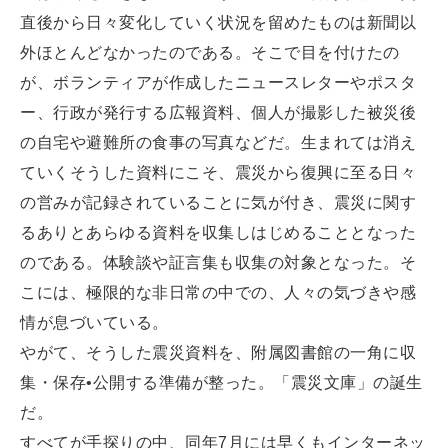
直後から日々変化していく状況を留めたものは新聞以
外ほとんどなかったのである。そこで目を付けたの
が、ボランティアが作成したニュースレターやポスタ
ー、行政が発行する広報資料、個人が撮影した被災後
の自宅や避難所の食事の写真などだ。生まれては消え
ていくそうした資料にこそ、震災から復興に至る日々
の営みが記録されていることに気が付き、震災に関す
るありとあらゆる資料を収集しはじめることとなった
のである。体験談や証言集も収集の対象となった。そ
こには、極限的な非日常の中での、人々の気づきや感
情が息づいている。
やがて、そうした震災資料を、附属図書館の一角に収
集・保存•公開する準備が整った。「震災文庫」の誕生
だ。
すべてが手探りの中、同年7月には早くもインターネッ