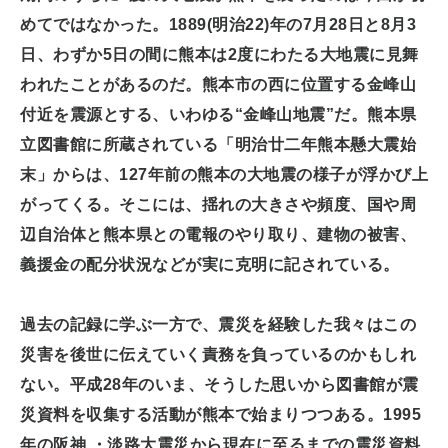
めてではなかった。1889(明治22)年の7月28日と8月3
日、わずか5日の間に熊本は2度にわたる大地震に見舞
われたことがあるのだ。熊本市の西に位置する金峰山
付近を震源とする、いわゆる“金峰山地震”だ。熊本県
立図書館に所蔵されている「明治廿二年熊本懸大震始
末」からは、127年前の熊本の大地震の様子が浮かび上
がってくる。そこには、揺れの大きさや頻度、国や周
辺自治体と熊本県との電報のやり取り、建物の被害、
義援金の配分状況などが実に克明に記されている。
過去の記録に学ぶ一方で、震災を経験した我々はこの
災害を後世に伝えていく責務を負っているのかもしれ
ない。平成28年のいま、そうした思いから図書館が震
災資料を収集する活動が熊本で始まりつつある。1995
年の阪神 ・淡路大震災から現在に至るまでの震災資料