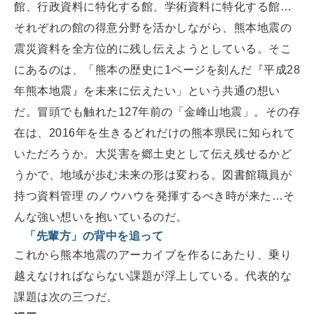
館、行政資料に特化する館、学術資料に特化する館…
それぞれの館の得意分野を活かしながら、熊本地震の
震災資料を全方位的に残し伝えようとしている。そこ
にあるのは、「熊本の歴史に1ページを刻んだ『平成28
年熊本地震』を未来に伝えたい」という共通の想い
だ。冒頭でも触れた127年前の「金峰山地震」。その存
在は、2016年を生きるどれだけの熊本県民に知られて
いただろうか。大災害を郷土史として伝え残せるかど
うかで、地域が歩む未来の形は変わる。図書館職員が
持つ資料管理 のノウハウを発揮するべき時が来た…そ
んな強い想いを抱いているのだ。
「先輩方」の背中を追って
これから熊本地震のアーカイブを作るにあたり、乗り
越えなければならない課題が浮上している。代表的な
課題は次の三つだ。