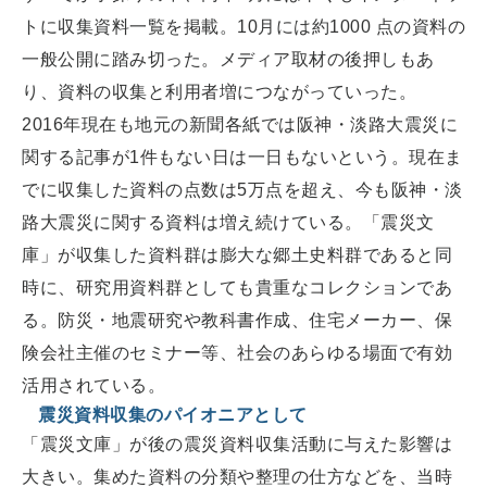
トに収集資料一覧を掲載。10月には約1000 点の資料の
一般公開に踏み切った。メディア取材の後押しもあ
り、資料の収集と利用者増につながっていった。
2016年現在も地元の新聞各紙では阪神・淡路大震災に
関する記事が1件もない日は一日もないという。現在ま
でに収集した資料の点数は5万点を超え、今も阪神・淡
路大震災に関する資料は増え続けている。「震災文
庫」が収集した資料群は膨大な郷土史料群であると同
時に、研究用資料群としても貴重なコレクションであ
る。防災・地震研究や教科書作成、住宅メーカー、保
険会社主催のセミナー等、社会のあらゆる場面で有効
活用されている。
震災資料収集のパイオニアとして
「震災文庫」が後の震災資料収集活動に与えた影響は
大きい。集めた資料の分類や整理の仕方などを、当時