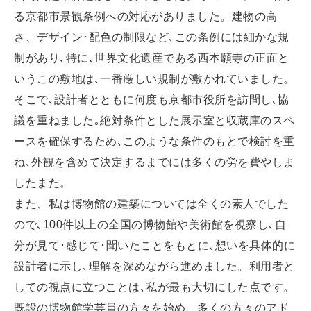
る京都市景観条例への対応がありました。建物の高
さ、デザイン･配色の制限など､この条例には細かな規
制があり､特に､世界文化遺産である西本願寺の正面と
いうこの敷地は､一番厳しい規制が敷かれていました。
そこで､設計者とともに何度も京都市役所を訪問し､協
議を重ねました｡絶対条件とした展示室と収蔵庫のスペ
ースを確保するため､このような条件のもとで検討を重
ね､外観を含めて決定するまでには多くの労を費やしま
したまた。
また、私は博物館の建築については全くの素人でした
ので､100件以上の全国の博物館や美術館を視察し､自
分が見て･感じて･聞いたことをもとに､想いを具体的に
設計者に示し､理解を深めながら進めました。利用者と
しての視点に立つことは､私が最も大切にした点です。
既設の博物館学芸員の方々を始め、多くの方々のアド