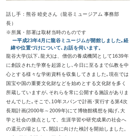
話し手：熊谷 睦史さん（龍谷ミュージアム 事務部
長）
※所属・部署は取材当時のものです
ー平成23年4月に龍谷ミユージムが開館しました｡経
緯や位置づけについて､お話を伺います。
龍谷大学(以下､龍大)は、僧侶の養成機関として1639年
に創設された学寮を起源とし､今日に至るまで仏教を中
心とする様々な学術資料を収集してきました｡現在では
国宝や国の重要文化財などを始めとする文化財を多く
所蔵していますが､それらを常に公開する施設がありま
せんでした｡そこで､10年スパンで計画･実行する第4次
長期計画(2000年～2009年)にて博物館構想を掲げ､大
学と社会の接点として、生涯学習や研究成果の社会へ
の還元の場として､開設に向けた検討を開始しました。