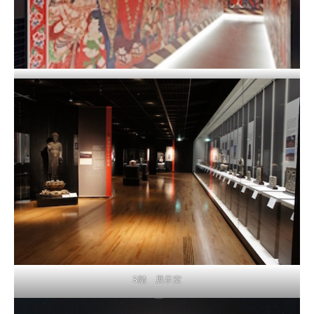
2階 展示室ーベゼクリク石窟回廊復元展示
3階 展示室