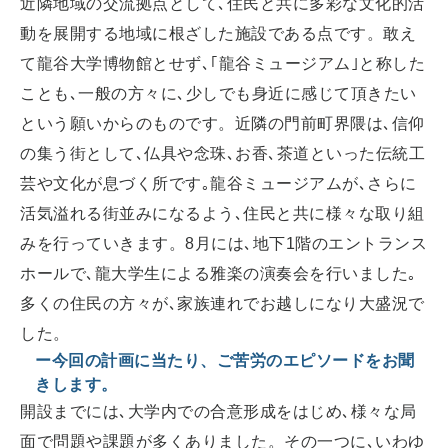
近隣地域の交流拠点として､住民と共に多彩な文化的活
動を展開する地域に根ざした施設である点です。敢え
て龍谷大学博物館とせず､｢龍谷ミュージアム｣と称した
ことも､一般の方々に､少しでも身近に感じて頂きたい
という願いからのものです。近隣の門前町界隈は､信仰
の集う街として､仏具や念珠､お香､茶道といった伝統工
芸や文化が息づく所です｡龍谷ミュージアムが､さらに
活気溢れる街並みになるよう､住民と共に様々な取り組
みを行っていきます。8月には､地下1階のエントランス
ホールで､龍大学生による雅楽の演奏会を行いました｡
多くの住民の方々が､家族連れでお越しになり大盛況で
した。
ー今回の計画に当たり、ご苦労のエピソードをお聞
きします。
開設までには､大学内での合意形成をはじめ､様々な局
面で問題や課題が多くありました。その一つに､いわゆ