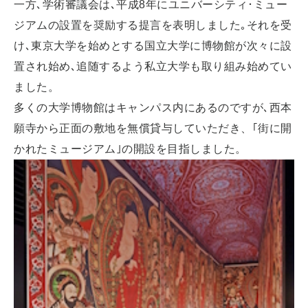
一方､学術審議会は､平成8年にユニバーシティ･ミュー
ジアムの設置を奨励する提言を表明しました｡それを受
け､東京大学を始めとする国立大学に博物館が次々に設
置され始め､追随するよう私立大学も取り組み始めてい
ました。
多くの大学博物館はキャンパス内にあるのですが､西本
願寺から正面の敷地を無償貸与していただき、｢街に開
かれたミュージアム｣の開設を目指しました。