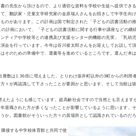
司書の先生から頂けるので、より適切な資料を学校や生徒へ提供でき
して、翻訳家・児童文学研究家の金原瑞人さんをお招きして中学生向
うものがあります。この計画は国で制定された「子どもの読書活動の
この計画において、「子どもの読書活動に関する行事や講座などの継
ランティアや学校等との連携及び支援センター的機能の充実」「乳幼
演会を行っています。今年は谷川俊太郎さんをお迎えしてお話して頂
はそのための準備中で、選書等を進めているところです。選んだ本は
出冊数は1.36倍に増えました。とりわけ坂井町以外の3町からの利
の方々が再認識して下さったことが要因かと思います。そして当館は
が増えたようにも感じています。超高齢社会ですので当然とも言えます
定年退職された方が多くなったことが影響しているように思います。
ょうか。図書館がそういった方々の居場所として認識されているのだ
、隣接する中学校体育館と共同で使