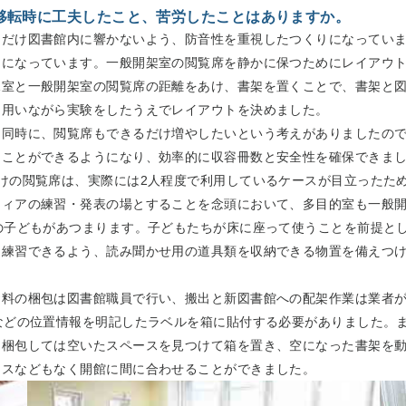
移転時に工夫したこと、苦労したことはありますか。
るだけ図書館内に響かないよう、防音性を重視したつくりになってい
間になっています。一般開架室の閲覧席を静かに保つためにレイアウ
児室と一般開架室の閲覧席の距離をあけ、書架を置くことで、書架と
を用いながら実験をしたうえでレイアウトを決めました。
同時に、閲覧席もできるだけ増やしたいという考えがありましたので
ことができるようになり、効率的に収容冊数と安全性を確保できまし
けの閲覧席は、実際には2人程度で利用しているケースが目立ったた
ティアの練習・発表の場とすることを念頭において、多目的室も一般
の子どもがあつまります。子どもたちが床に座って使うことを前提と
練習できるよう、読み聞かせ用の道具類を収納できる物置を備えつけ
資料の梱包は図書館職員で行い、搬出と新図書館への配架作業は業者
などの位置情報を明記したラベルを箱に貼付する必要がありました。
、梱包しては空いたスペースを見つけて箱を置き、空になった書架を
ミスなどもなく開館に間に合わせることができました。