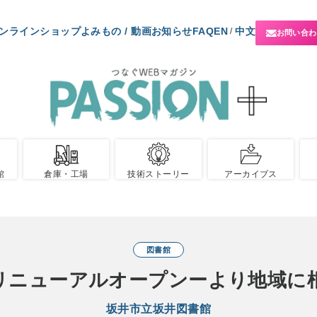
ンラインショップ
よみもの / 動画
お知らせ
FAQ
EN
中文
/
お問い合わ
館
倉庫・工場
技術ストーリー
アーカイブス
図書館
リニューアルオープンーより地域に
坂井市立坂井図書館