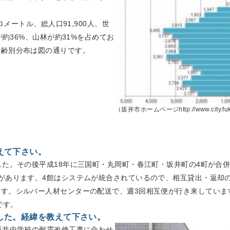
ロメートル、総人口91,900人、世
が約36%、山林が約31%を占めてお
年齢別分布は図の通りです。
（坂井市ホームページhttp://www.city.fuku
えて下さい。
した。その後平成18年に三国町・丸岡町・春江町・坂井町の4町が合
があります。4館はシステムが統合されているので、相互貸出・返却
す。シルバー人材センターの配送で、週3回相互便が行き来していま
どです。
した。経緯を教えて下さい。
坂井中学校の耐震改修工事に合わせ