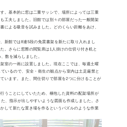
ます。基本的に窓は二重サッシで、場所によっては三重
トも工夫しました。旧館では別々の部屋だった一般開架
図書による吸音を試みました。どのくらい距離をあけ、
、新館では8連5段の免震書架を新たに取り入れまし
た。さらに窓際の閲覧席は1人掛けの仕切り付き机と
め、数を減らしました。
開架室の一画に設置しました。現在ここでは、毎週土曜
しているので、安全・衛生の観点から室内は土足厳禁と
ています。また、間仕切りで部屋を2つに分けることが
が行うことにしていたため、梱包した資料の配架場所が
また、指示が出しやすいような図面も作成しました。さ
動かして新たな置き場を作るというパズルのような作業