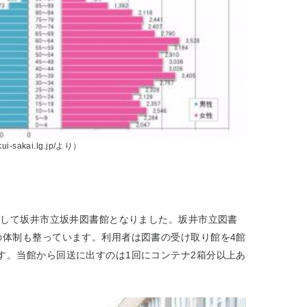
i-sakai.lg.jp/より）
併して坂井市立坂井図書館となりました。坂井市立図書
の体制も整っています。利用者は図書の受け取り館を4館
す。当館から回送に出すのは1回にコンテナ2箱分以上あ