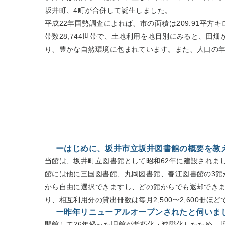
坂井町、4町が合併して誕生しました。
平成22年国勢調査によれば、市の面積は209.91平方キ
帯数28,744世帯で、土地利用を地目別にみると、田畑
り、豊かな自然環境に包まれています。また、人口の
ーはじめに、坂井市立坂井図書館の概要を教
当館は、坂井町立図書館として昭和62年に建設されま
館には他に三国図書館、丸岡図書館、春江図書館の3館
から自由に選択できますし、どの館からでも返却できま
り、相互利用分の貸出冊数は毎月2,500〜2,600冊ほ
ー昨年リニューアルオープンされたと伺いま
開館して26年経った旧館が老朽化・狭隘化したため、