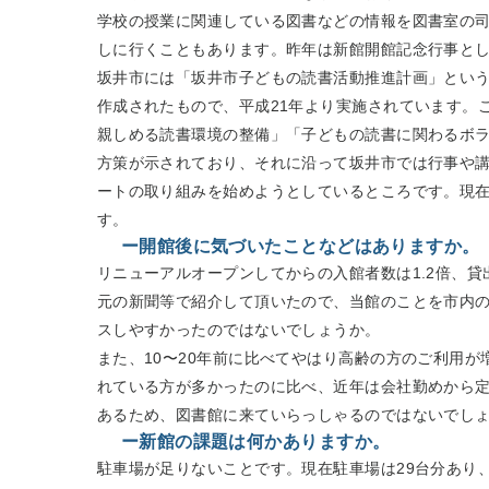
学校の授業に関連している図書などの情報を図書室の
しに行くこともあります。昨年は新館開館記念行事と
坂井市には「坂井市子どもの読書活動推進計画」とい
作成されたもので、平成21年より実施されています。
親しめる読書環境の整備」「子どもの読書に関わるボ
方策が示されており、それに沿って坂井市では行事や講
ートの取り組みを始めようとしているところです。現在
す。
ー開館後に気づいたことなどはありますか。
リニューアルオープンしてからの入館者数は1.2倍、貸
元の新聞等で紹介して頂いたので、当館のことを市内
スしやすかったのではないでしょうか。
また、10〜20年前に比べてやはり高齢の方のご利用
れている方が多かったのに比べ、近年は会社勤めから
あるため、図書館に来ていらっしゃるのではないでし
ー新館の課題は何かありますか。
駐車場が足りないことです。現在駐車場は29台分あり