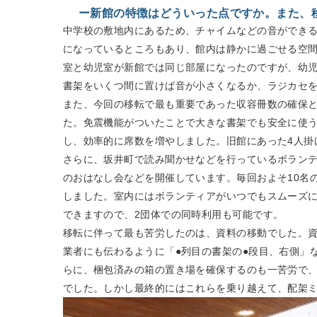
ー新館の特徴はどういった点ですか。また、
中学校の敷地内にあるため、チャイムなどの音ができ
になっているところもあり、館内は静かに過ごせる空
室と幼児室が新館では同じ部屋になったのですが、幼
書架をいくつ間に置けば音が小さくなるか、ラジカセ
また、今回の移転で最も重要であった収容冊数の確保と
た。免震機能がついたことで大きな書架でも安全に使う
し、効率的に席数を増やしました。旧館にあった4人掛
さらに、坂井町で読み聞かせなどを行っているボラン
のおはなし会などを開催しています。毎回およそ10名
しました。室内にはボランティアがいつでもスムーズに
できますので、2団体での同時利用も可能です。
移転に伴って最も苦労したのは、資料の移動でした。
業者にも伝わるように「●列目の書架の●段目、右側」
らに、梱包済みの箱の置き場を確保するのも一苦労で
でした。しかし最終的にはこれらを乗り越えて、配架