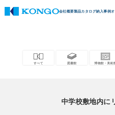
会社概要
製品
カタログ
納入事例
オ
すべて
図書館
博物館・美術
中学校敷地内に