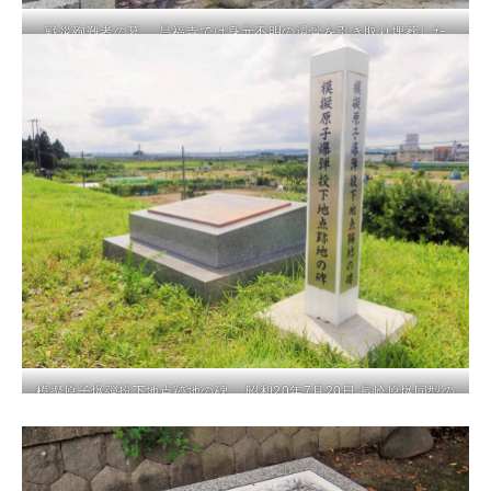
戦災殉難者の墓 昌福寺では身元不明の還骨を引き取り埋葬した
模擬原子爆弾投下地点跡地の碑 昭和20年7月20日 長崎原爆同型の
模擬爆弾が投下訓練として落とされた