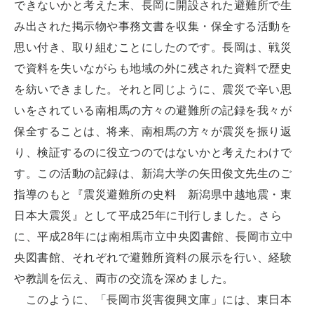
できないかと考えた末、長岡に開設された避難所で生
み出された掲示物や事務文書を収集・保全する活動を
思い付き、取り組むことにしたのです。長岡は、戦災
で資料を失いながらも地域の外に残された資料で歴史
を紡いできました。それと同じように、震災で辛い思
いをされている南相馬の方々の避難所の記録を我々が
保全することは、将来、南相馬の方々が震災を振り返
り、検証するのに役立つのではないかと考えたわけで
す。この活動の記録は、新潟大学の矢田俊文先生のご
指導のもと『震災避難所の史料 新潟県中越地震・東
日本大震災』として平成25年に刊行しました。さら
に、平成28年には南相馬市立中央図書館、長岡市立中
央図書館、それぞれで避難所資料の展示を行い、経験
や教訓を伝え、両市の交流を深めました。
このように、「長岡市災害復興文庫」には、東日本