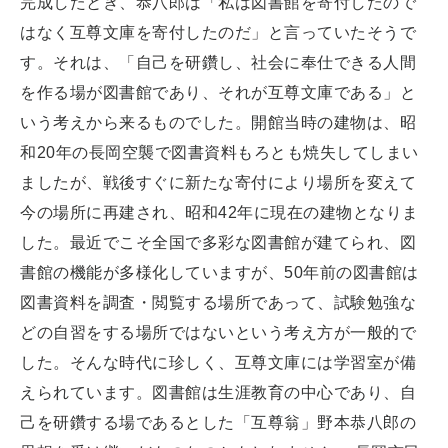
完成したとき、恭八郎は「私は図書館を寄付したので
はなく互尊文庫を寄付したのだ」と言っていたそうで
す。それは、「自己を研鑽し、社会に奉仕できる人間
を作る場が図書館であり、それが互尊文庫である」と
いう考えから来るものでした。開館当時の建物は、昭
和20年の長岡空襲で図書資料もろとも焼失してしまい
ましたが、戦後すぐに新たな寄付により場所を変えて
今の場所に再建され、昭和42年に現在の建物となりま
した。最近でこそ全国で多彩な図書館が建てられ、図
書館の機能が多様化していますが、50年前の図書館は
図書資料を調査・閲覧する場所であって、試験勉強な
どの自習をする場所ではないという考え方が一般的で
した。そんな時代に珍しく、互尊文庫には学習室が備
えられています。図書館は生涯教育の中心であり、自
己を研鑽する場であるとした「互尊翁」野本恭八郎の