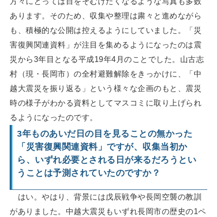
方々にとっては目をそむけたくなるような写真も多数
あります。そのため、収集や整理は粛々と進めながら
も、積極的な公開は控えるようにしていました。「災
害復興関連資料」が注目を集めるようになったのは震
災から3年目となる平成19年4月のことでした。山古志
村（現・長岡市）の全村避難解除をきっかけに、「中
越大震災を振り返る」という様々な企画のもと、震災
時の様子がわかる資料としてマスコミに取り上げられ
るようになったのです。
3年ものあいだ日の目を見ることの無かった
「災害復興関連資料」ですが、収集当初か
ら、いずれ必要とされる日が来るだろうとい
うことは予測されていたのですか？
はい。やはり、背景には戊辰戦争や長岡空襲の教訓
がありました。中越大震災もいずれ長岡市の歴史の1ペ