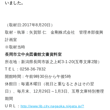
いました。
（取材日:2017年8月20日）
取材・執筆：矢賀部 仁 金剛株式会社 管理本部復興
計画室
※取材当時
長岡市立中央図書館文書資料室
所在地：新潟県長岡市坂之上町3-1-20(互尊文庫2階）
T E L ：0258-36-7832
開館時間：午前9時30分から午後5時
休館日：毎週木曜日（祝日と重なるときはその翌
日）、毎月末、12月29日～1月3日、互尊文庫特別整理
期間
U R L ：
http://www.lib.city.nagaoka.niigata.jp/?