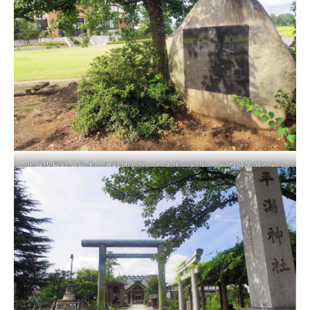
北越戊辰戦争最大の激戦地となった大黒古戦場 長岡城落城から3
か月の攻防で一度は奪還を果たすも再落城し、新政府軍に取り戻さ
れてしまう