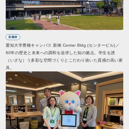
図書館
愛知大学豊橋キャンパス 新棟 Center Bldg.(センタービル)／
80年の歴史と未来への調和を追求した知の拠点。学生を誘
（いざな）う多彩な空間づくりとこだわり抜いた質感の高い家
具。