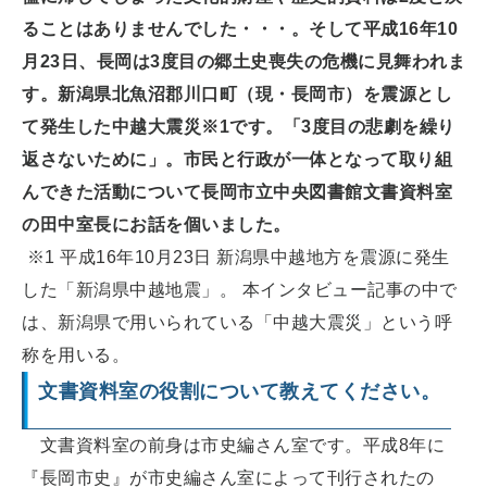
ることはありませんでした・・・。そして平成16年10
月23日、長岡は3度目の郷土史喪失の危機に見舞われま
す。新潟県北魚沼郡川口町（現・長岡市）を震源とし
て発生した中越大震災※1です。「3度目の悲劇を繰り
返さないために」。市民と行政が一体となって取り組
んできた活動について長岡市立中央図書館文書資料室
の田中室長にお話を個いました。
※1 平成16年10月23日 新潟県中越地方を震源に発生
した「新潟県中越地震」。 本インタビュー記事の中で
は、新潟県で用いられている「中越大震災」という呼
称を用いる。
文書資料室の役割について教えてください。
文書資料室の前身は市史編さん室です。平成8年に
『長岡市史』が市史編さん室によって刊行されたの