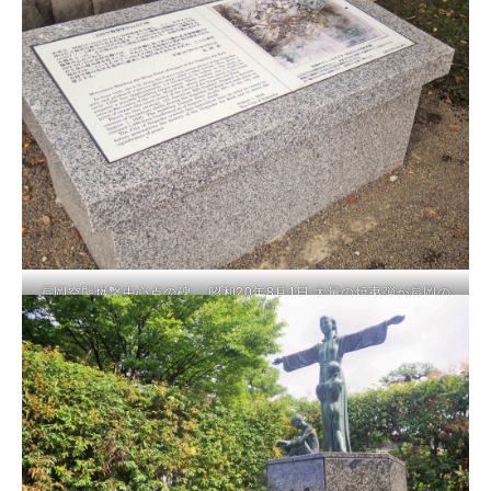
長岡空襲爆撃中心点の碑 昭和20年8月1日 大量の焼夷弾が長岡の
市街地を襲った 互尊文庫に隣接する明治公園がその中心点だった