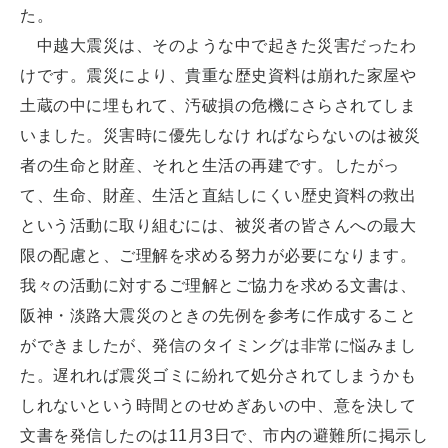
た。
中越大震災は、そのような中で起きた災害だったわ
けです。震災により、貴重な歴史資料は崩れた家屋や
土蔵の中に埋もれて、汚破損の危機にさらされてしま
いました。災害時に優先しなけ ればならないのは被災
者の生命と財産、それと生活の再建です。したがっ
て、生命、財産、生活と直結しにくい歴史資料の救出
という活動に取り組むには、被災者の皆さんへの最大
限の配慮と、ご理解を求める努力が必要になります。
我々の活動に対するご理解とご協力を求める文書は、
阪神・淡路大震災のときの先例を参考に作成すること
ができましたが、発信のタイミングは非常に悩みまし
た。遅れれば震災ゴミに紛れて処分されてしまうかも
しれないという時間とのせめぎあいの中、意を決して
文書を発信したのは11月3日で、市内の避難所に掲示し