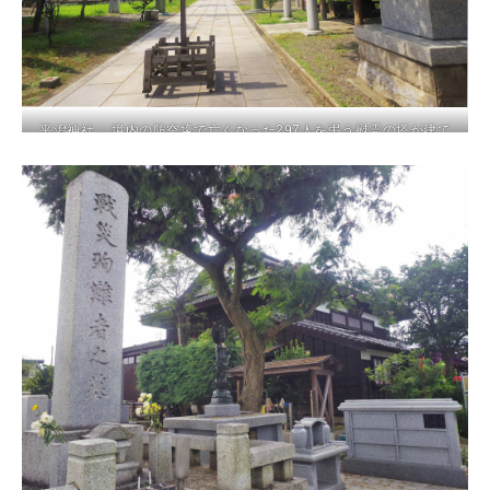
平潟神社 境内の防空壕で亡くなった297人を弔う慰霊の塔が建て
られている