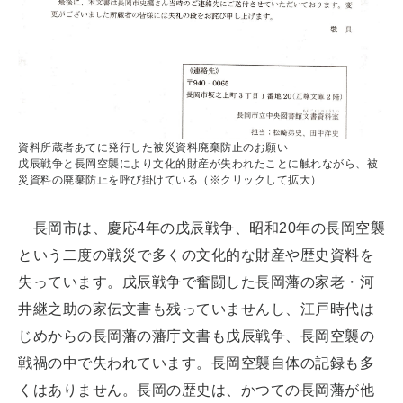
資料所蔵者あてに発行した被災資料廃棄防止のお願い
戊辰戦争と長岡空襲により文化的財産が失われたことに触れながら、被
災資料の廃棄防止を呼び掛けている（※クリックして拡大）
長岡市は、慶応4年の戊辰戦争、昭和20年の長岡空襲
という二度の戦災で多くの文化的な財産や歴史資料を
失っています。戊辰戦争で奮闘した長岡藩の家老・河
井継之助の家伝文書も残っていませんし、江戸時代は
じめからの長岡藩の藩庁文書も戊辰戦争、長岡空襲の
戦禍の中で失われています。長岡空襲自体の記録も多
くはありません。長岡の歴史は、かつての長岡藩が他