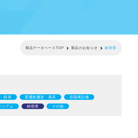
製品データベースTOP
製品のお知らせ
納骨壇
・鉄扉
図書館書架・家具
収蔵庫設備
ージアム
納骨壇
その他