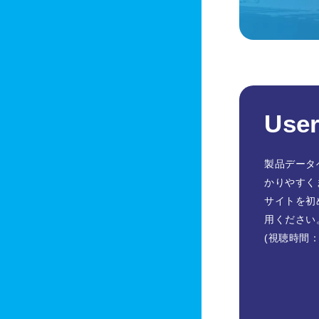
User
製品データ
かりやすく
サイトを初
用ください
(視聴時間：