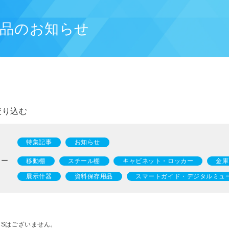
製品のお知らせ
絞り込む
特集記事
お知らせ
リー
移動棚
スチール棚
キャビネット・ロッカー
金庫
展示什器
資料保存用品
スマートガイド・デジタルミュ
CSはございません。