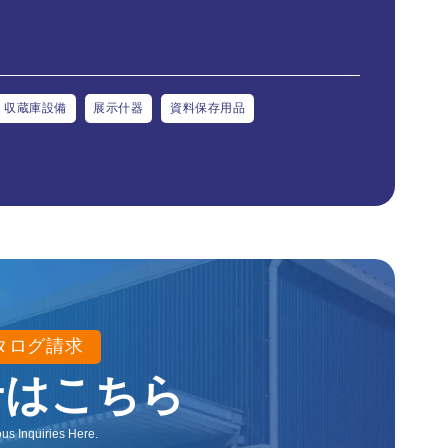
収蔵庫設備
展示什器
資料保存用品
タログ請求
せはこちら
us Inquiries Here.