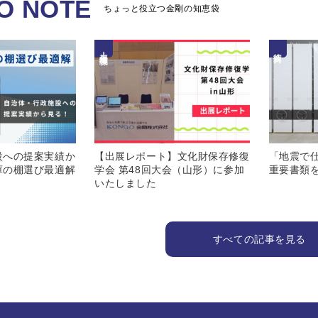
O NOTE
ちょっと役立つ金剛の知恵袋
保存・展示・修復関係
技術資料
設への提案実績か
【出展レポート】文化財保存修復
「地震で
庫の棚選び最適解
学会 第48回大会（山形）に参加
重要書類
いたしました
すべての記事を見る