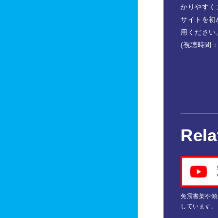
かりやすく
サイトを初
用ください
(視聴時間：
Rela
免震書架や傾
しています。