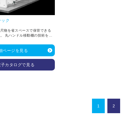
ラック
長尺物を省スペースで保管できる
。 丸ハンドル移動棚の技術を応
安全かつ効率よく行えます。
細ページを見る
電子カタログで見る
1
2