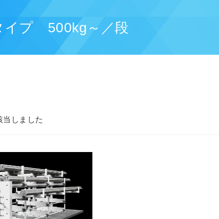
イプ 500kg～／段
該当しました