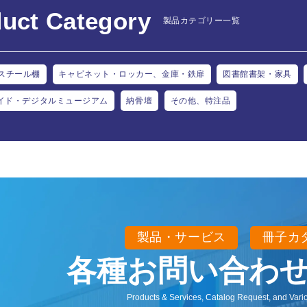
uct Category
製品カテゴリー一覧
スチール棚
キャビネット・ロッカー、金庫・鉄扉
図書館書架・家具
イド・デジタルミュージアム
納骨壇
その他、特注品
製品・サービス
冊子カ
各種お問い合わ
Products & Services, Catalog Request, and Vario