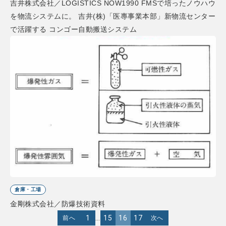
吉井株式会社／LOGISTICS NOW1990 FMSで培ったノウハウ
を物流システムに。 吉井(株)「医專事業本部」新物流センター
で活躍する コンゴー自動搬送システム
倉庫・工場
金剛株式会社／防爆技術資料
1
…
15
16
17
前へ
次へ