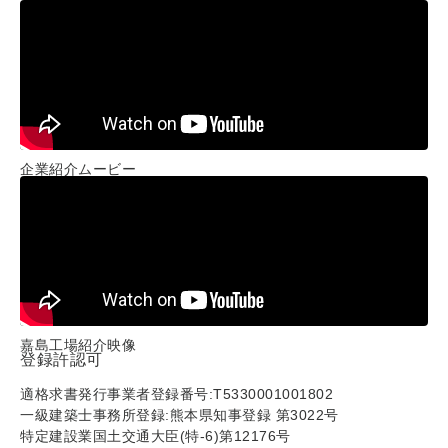
企業紹介ムービー
嘉島工場紹介映像
登録許認可
適格求書発行事業者登録番号:T5330001001802
一級建築士事務所登録:熊本県知事登録 第3022号
特定建設業国土交通大臣(特-6)第12176号