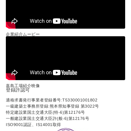
企業紹介ムービー
嘉島工場紹介映像
登録許認可
適格求書発行事業者登録番号:T5330001001802
一級建築士事務所登録:熊本県知事登録 第3022号
特定建設業国土交通大臣(特-6)第12176号
一般建設業国土交通大臣許(般-6)第12176号
ISO9001認証、IS14001取得