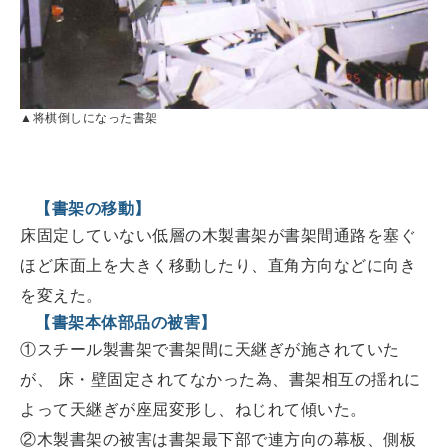
▲将棋倒しになった書架
【書架の移動】
床固定していない低層の木製書架が書架間通路を塞ぐ
ほど床面上を大きく移動したり、直角方向などに向き
を変えた。
【書架本体部品の被害】
①スチール製書架で書架間に天継ぎが施されていた
が、 床・壁固定されてなかった為、書架相互の揺れに
よって天継ぎが座屈変形し、ねじれて傾いた。
②木製書架の被害は書架最下部で連方向の幕板、側板