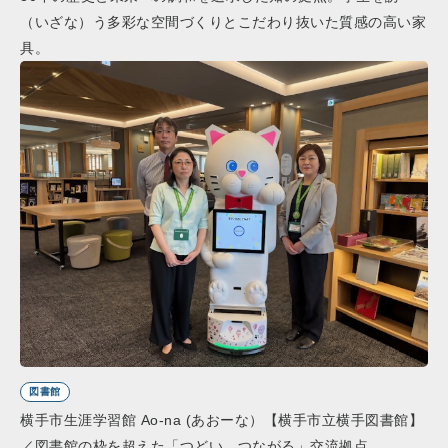
（いざな）う多彩な空間づくりとこだわり抜いた質感の高い家
具。
図書館
横手市生涯学習館 Ao-na (あおーな）【横手市立横手図書館】
／図書館の枠を超えた「つどい、つながる」交流拠点