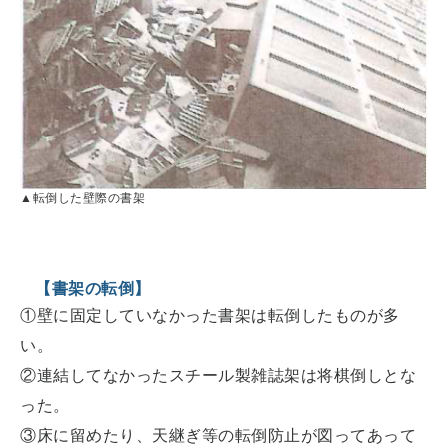
▲転倒した壁際の書架
【書架の転倒】
①壁に固定していなかった書架は転倒したものが多
い。
②連結してなかったスチール製雑誌架は将棋倒しとな
った。
③床に留めたり、天継ぎ等の転倒防止が図ってあって