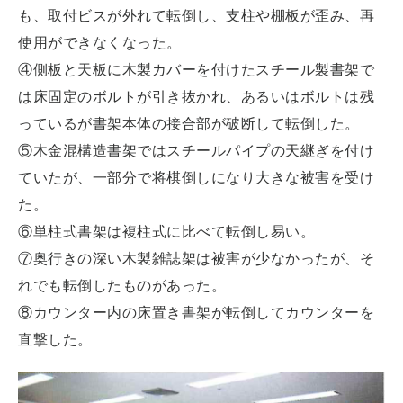
も、取付ビスが外れて転倒し、支柱や棚板が歪み、再
使用ができなくなった。
④側板と天板に木製カバーを付けたスチール製書架で
は床固定のボルトが引き抜かれ、あるいはボルトは残
っているが書架本体の接合部が破断して転倒した。
⑤木金混構造書架ではスチールパイプの天継ぎを付け
ていたが、一部分で将棋倒しになり大きな被害を受け
た。
⑥単柱式書架は複柱式に比べて転倒し易い。
⑦奥行きの深い木製雑誌架は被害が少なかったが、そ
れでも転倒したものがあった。
⑧カウンター内の床置き書架が転倒してカウンターを
直撃した。