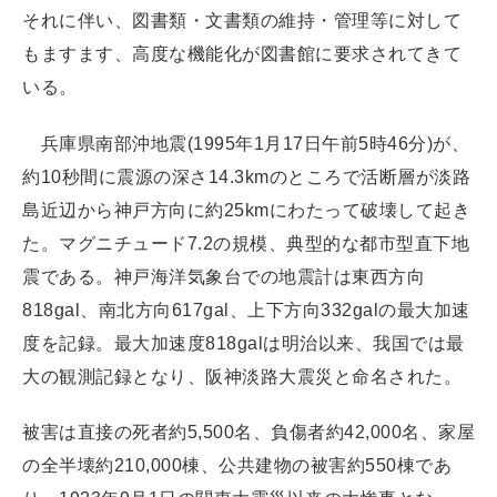
それに伴い、図書類・文書類の維持・管理等に対して
もますます、高度な機能化が図書館に要求されてきて
いる。
兵庫県南部沖地震(1995年1月17日午前5時46分)が、
約10秒間に震源の深さ14.3kmのところで活断層が淡路
島近辺から神戸方向に約25kmにわたって破壊して起き
た。マグニチュード7.2の規模、典型的な都市型直下地
震である。神戸海洋気象台での地震計は東西方向
818gal、南北方向617gal、上下方向332galの最大加速
度を記録。最大加速度818galは明治以来、我国では最
大の観測記録となり、阪神淡路大震災と命名された。
被害は直接の死者約5,500名、負傷者約42,000名、家屋
の全半壊約210,000棟、公共建物の被害約550棟であ