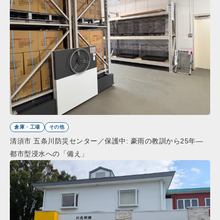
倉庫・工場
その他
清須市 五条川防災センター／保護中: 豪雨の教訓から25年―
都市型浸水への「備え」