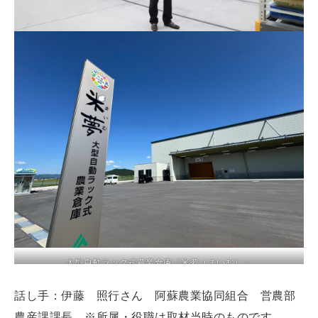
大型自動ラック式農業倉庫「米夢（まいむ）」
話し手：伊藤 照行さん 阿蘇農業協同組合 営農部
農産課課長 ※所属・役職は取材当時のものです。