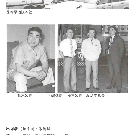
長崎県酒販本社
荒木次長 岡嶋係長 橋本次長 渡辺支店長
出席者
（順不同・敬称略）