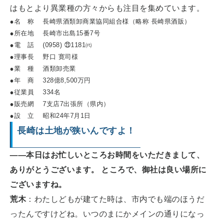
はもとより異業種の方々からも注目を集めています。
●名 称 長崎県酒類卸商業協同組合様（略称 長崎県酒販）
●所在地 長崎市出島15番7号
●電 話 (0958) ㉓1181㈹
●理事長 野口 寛司様
●業 種 酒類卸売業
●年 商 328億8,500万円
●従業員 334名
●販売網 7支店7出張所（県内）
●設 立 昭和24年7月1日
長崎は土地が狭いんですよ！
――本日はお忙しいところお時間をいただきまして、
ありがとうございます。 ところで、御社は良い場所に
ございますね。
荒木
：わたしどもが建てた時は、市内でも端のほうだ
ったんですけどね。いつのまにかメインの通りになっ