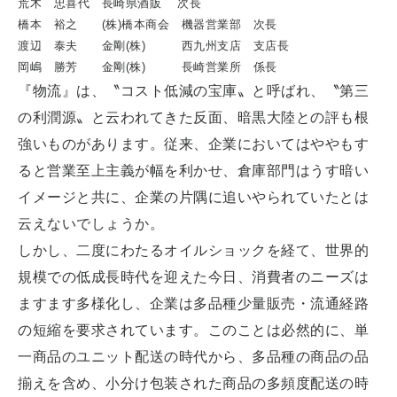
荒木 忠喜代 長崎県酒販 次長
橋本 裕之 (株)橋本商会 機器営業部 次長
渡辺 泰夫 金剛(株) 西九州支店 支店長
岡嶋 勝芳 金剛(株) 長崎営業所 係長
『物流』は、〝コスト低減の宝庫〟と呼ばれ、〝第三
の利潤源〟と云われてきた反面、暗黒大陸との評も根
強いものがあります。従来、企業においてはややもす
ると営業至上主義が幅を利かせ、倉庫部門はうす暗い
イメージと共に、企業の片隅に追いやられていたとは
云えないでしょうか。
しかし、二度にわたるオイルショックを経て、世界的
規模での低成長時代を迎えた今日、消費者のニーズは
ますます多様化し、企業は多品種少量販売・流通経路
の短縮を要求されています。このことは必然的に、単
一商品のユニット配送の時代から、多品種の商品の品
揃えを含め、小分け包装された商品の多頻度配送の時