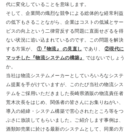
代に変化していることを意味します。
そして、企業間の熾烈な競争による総体的な経常利益
の低下もさることながら、企業はコストの低減とサー
ビスの向上という二律背反する問題に直面せざるを得
ない状況に追い込まれているのです。この問題を解決
する方策が、
①『物流』 の見直し
であり、
②現代に
マッチした『物流システムの構築』
ではないでしょう
か。
当社は物流システムメーカーとしていろいろなシステ
ム提案を手がけていますが、このたび当社の物流シス
テムをご採用いただきました長崎県酒販の物流責任者
荒木次長をはじめ、関係者の皆さんにお集りねがい、
導入の経緯・システム構築で苦心されたところ等をつ
ぶさに放談してもらいました。ご紹介します事例は、
酒類卸売業に於ける最新のシステムとして、同業の方