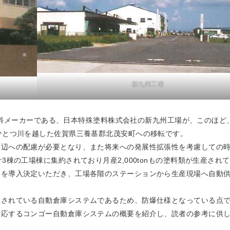
新九州工場
の他塗料メーカーである、日本特殊塗料株式会社の新九州工場が、このほ
、ひとつ川を越した佐賀県三養基郡北茂安町への移転です。
辺への配慮が必要となり、また将来への発展性拡張性を考慮しての時
棟の工場棟に集約されており月産2,000tonもの塗料類が生産され
を導入決定いただき、工場各階のステーションから生産現場へ自動供
されている自動倉庫システムであるため、防爆仕様となっている点で
対応するコンゴー自動倉庫システムの概要を紹介し、読者の参考に供