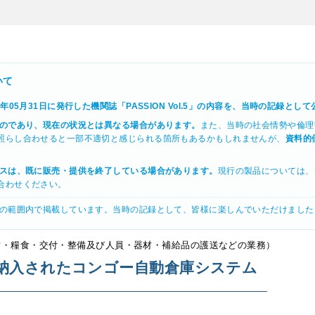
いて
89年05月31日に発行した機関誌「PASSION Vol.5」の内容を、当時の記録として
のであり、現在の状況とは異なる場合があります。
また、当時の社会情勢や倫理
照らし合わせると一部不適切と感じられる箇所もあるかもしれませんが、
資料的
スは、既に販売・提供を終了している場合があります。
現行の製品については、
合わせください。
用の範囲内で掲載しています。当時の記録として、皆様に楽しんでいただけました
・宿営・糧食・交付・整備及び人員・器材・補給品の護送などの業務）
に納入されたコンゴー自動倉庫システム