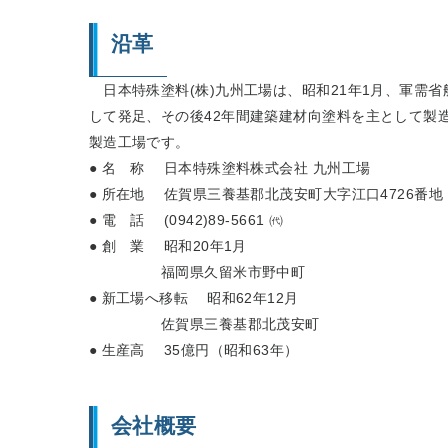
沿革
日本特殊塗料(株)九州工場は、昭和21年1月、軍需
して発足、その後42年間建築建材向塗料を主として製
製造工場です。
● 名 称 日本特殊塗料株式会社 九州工場
● 所在地 佐賀県三養基郡北茂安町大字江口4726番
● 電 話 (0942)89-5661 ㈹
● 創 業 昭和20年1月
福岡県久留米市野中町
● 新工場へ移転 昭和62年12月
佐賀県三養基郡北茂安町
● 生産高 35億円（昭和63年）
会社概要