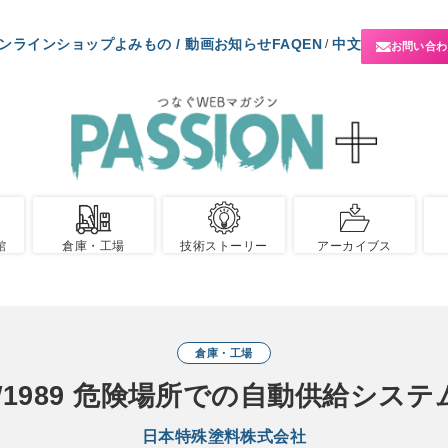
ンラインショップ
よみもの / 動画
お知らせ
FAQ
EN
中文
/
お問い合わ
館
倉庫・工場
技術ストーリー
アーカイブス
倉庫・工場
NOW1989 危険場所での自動供給シ
日本特殊塗料株式会社