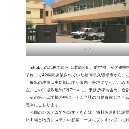
本社
nittoku の名称で知られ建築関係、航空機、そ
それまで42年間操業されていた福岡県久留米市から
移転の理由は主に旧工場が市内一等地になったため周
在、この工場敷地約2万7千㎡に、事務所棟も含め、合計3
その第一工場棟の中に、今回当社の自動倉庫システム
感胸にこもります。
今回のシステムで特筆すべき点は、塗料製造所に設置
州工場と物流システムの顧客ニーズにフレキシブルに