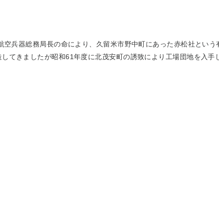
省航空兵器総務局長の命により、久留米市野中町にあった赤松社とい
造してきましたが昭和61年度に北茂安町の誘致により工場団地を入手し
地