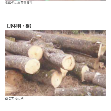
収蔵棚の出荷前養生
【原材料：桐】
伐採直後の桐