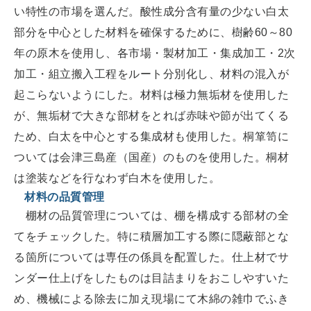
い特性の市場を選んだ。酸性成分含有量の少ない白太
部分を中心とした材料を確保するために、樹齢60～80
年の原木を使用し、各市場・製材加工・集成加工・2次
加工・組立搬入工程をルート分別化し、材料の混入が
起こらないようにした。材料は極力無垢材を使用した
が、無垢材で大きな部材をとれば赤味や節が出てくる
ため、白太を中心とする集成材も使用した。桐箪笥に
ついては会津三島産（国産）のものを使用した。桐材
は塗装などを行なわず白木を使用した。
材料の品質管理
棚材の品質管理については、棚を構成する部材の全
てをチェックした。特に積層加工する際に隠蔽部とな
る箇所については専任の係員を配置した。仕上材でサ
ンダー仕上げをしたものは目詰まりをおこしやすいた
め、機械による除去に加え現場にて木綿の雑巾でふき