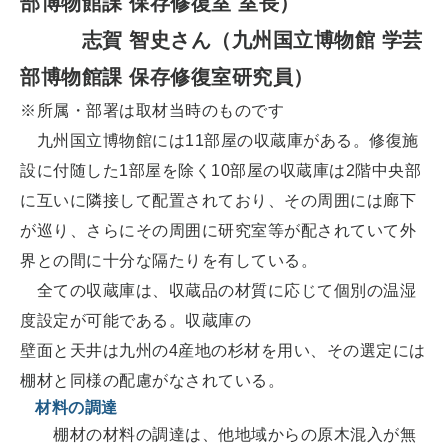
部博物館課 保存修復室 室長）
志賀 智史さん（九州国立博物館 学芸
部博物館課 保存修復室研究員）
※所属・部署は取材当時のものです
九州国立博物館には11部屋の収蔵庫がある。修復施
設に付随した1部屋を除く10部屋の収蔵庫は2階中央部
に互いに隣接して配置されており、その周囲には廊下
が巡り、さらにその周囲に研究室等が配されていて外
界との間に十分な隔たりを有している。
全ての収蔵庫は、収蔵品の材質に応じて個別の温湿
度設定が可能である。収蔵庫の
壁面と天井は九州の4産地の杉材を用い、その選定には
棚材と同様の配慮がなされている。
材料の調達
棚材の材料の調達は、他地域からの原木混入が無