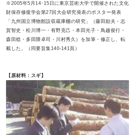
※2005年5月14･15日に東京芸術大学で開催された文化
財保存修復学会第27回大会研究発表のポスター発表
「九州国立博物館設収蔵庫棚の研究」（藤田励夫・志
賀智史・松川博一・有野克己・本田光子・鳥越俊行・
森田稔・多田隈卓司・川村秀久）を加筆・修正し、転
載した。（同要旨集140-141頁）
【原材料：スギ】