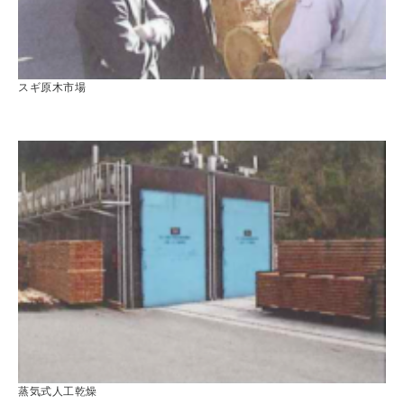
スギ原木市場
蒸気式人工乾燥