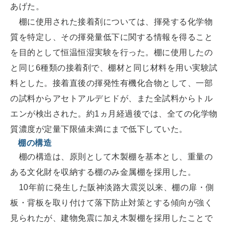
あげた。
棚に使用された接着剤については、揮発する化学物
質を特定し、その揮発量低下に関する情報を得ること
を目的として恒温恒湿実験を行った。棚に使用したの
と同じ6種類の接着剤で、棚材と同じ材料を用い実験試
料とした。接着直後の揮発性有機化合物として、一部
の試料からアセトアルデヒドが、また全試料からトル
エンが検出された。約1ヵ月経過後では、全ての化学物
質濃度が定量下限値未満にまで低下していた。
棚の構造
棚の構造は、原則として木製棚を基本とし、重量の
ある文化財を収納する棚のみ金属棚を採用した。
10年前に発生した阪神淡路大震災以来、棚の扉・側
板・背板を取り付けて落下防止対策とする傾向が強く
見られたが、建物免震に加え木製棚を採用したことで