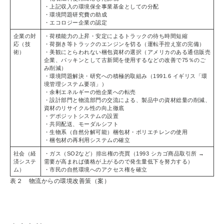
・上記収入の環境保全事業基金としての分配
・環境問題研究費の助成
・エコロジー企業の認定
企業の対
・荷積能力の上昇・安定によるトラックの待ち時間短縮
応（技
・荷捌き等トラックのエンジンを切る（運転手控え室の完備）
術）
・美観にとらわれない梱包資材の選択（アメリカのある通信販売
企業、パッキンとして古新聞を使用するなどの改善で75％のご
み削減）
・環境問題解決・研究への積極的取組み（1991.6 イギリス「環
境管理システム要項」）
・余剰エネルギーの他企業への転売
・設計部門と物流部門の交流による、製品中の資材総量の削減、
資材のリサイクル性の向上徹底
・デポジットシステムの設置
・共同配送、モーダルシフト
・生物系（自然分解可能）梱包材・ポリエチレンの使用
・梱包材の再利用システムの確立
社会（経
・ガス（SO2​など）排出権の売買（1993 シカゴ商品取引所 →
済システ
需要が高まれば価格が上がるので発生量低下を努力する）
ム）
・市民の自然環境へのアクセス権を確立
表２ 物流からの環境改善策（案）