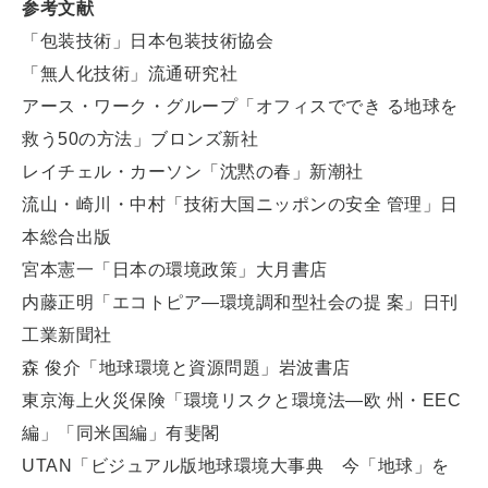
参考文献
「包装技術」日本包装技術協会
「無人化技術」流通研究社
アース・ワーク・グループ「オフィスででき る地球を
救う50の方法」ブロンズ新社
レイチェル・カーソン「沈黙の春」新潮社
流山・崎川・中村「技術大国ニッポンの安全 管理」日
本総合出版
宮本憲一「日本の環境政策」大月書店
内藤正明「エコトピア―環境調和型社会の提 案」日刊
工業新聞社
森 俊介「地球環境と資源問題」岩波書店
東京海上火災保険「環境リスクと環境法―欧 州・EEC
編」「同米国編」有斐閣
UTAN「ビジュアル版地球環境大事典 今「地球」を