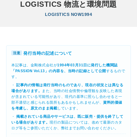
LOGISTICS 物流と環境問題
LOGISTICS NOW1994
発行当時の記述について
注意
本記事は、金剛株式会社が
1994年03月31日に発行した機関誌
「PASSION Vol.13」の内容を、当時の記録として公開
するもので
す。
・
記事内の情報は発行当時のものであり、現在の状況とは異なる
場合があります。
また、当時の社会情勢や倫理観を反映した表現
が含まれている可能性があり、現代の基準に照らし合わせると一
部不適切と感じられる箇所もあるかもしれませんが、
資料的価値
を考慮し、原文のまま掲載
しています。
・
掲載されている商品やサービスは、既に販売・提供を終了して
いる場合があります。
現行の製品については、改めて最新のカタ
ログ等をご参照いただくか、弊社までお問い合わせください。