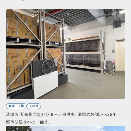
倉庫・工場
その他
清須市 五条川防災センター／保護中: 豪雨の教訓から25年―
都市型浸水への「備え」