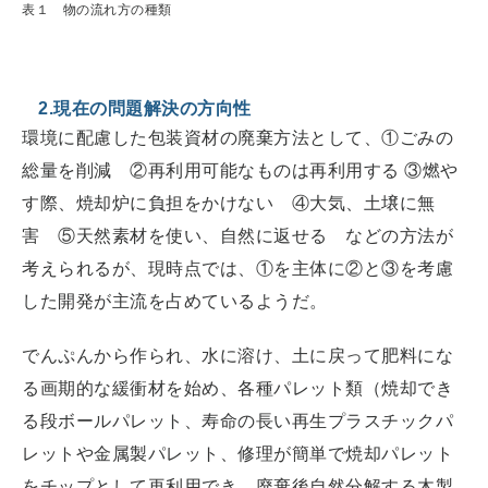
表１ 物の流れ方の種類
2.現在の問題解決の方向性
環境に配慮した包装資材の廃棄方法として、①ごみの
総量を削減 ②再利用可能なものは再利用する ③燃や
す際、焼却炉に負担をかけない ④大気、土壌に無
害 ⑤天然素材を使い、自然に返せる などの方法が
考えられるが、現時点では、①を主体に②と③を考慮
した開発が主流を占めているようだ。
でんぷんから作られ、水に溶け、土に戻って肥料にな
る画期的な緩衝材を始め、各種パレット類（焼却でき
る段ボールパレット、寿命の長い再生プラスチックパ
レットや金属製パレット、修理が簡単で焼却パレット
をチップとして再利用でき、廃棄後自然分解する木製