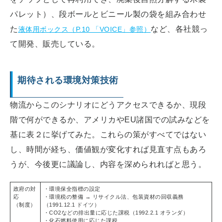
パレット）、段ボールとビニール製の袋を組み合わせ
た
など、各社競っ
液体用ボックス（P.10 「VOICE」参照）
て開発、販売している。
期待される環境対策技術
物流からこのシナリオにどうアクセスできるか、現段
階で何ができるか、アメリカやEU諸国での試みなどを
基に表２に挙げてみた。これらの策がすべてではない
し、時間が経ち、価値観が変化すれば見直す点もあろ
うが、今後更に議論し、内容を深められればと思う。
政府の対
・環境保全指標の設定
応
・環境税の整備 → リサイクル法、包装資材の回収義務
（制度）
（1991.12.1 ドイツ）
・CO2​などの排出量に応じた課税（1992.2.1 オランダ）
・化石燃料使用に応じた課税