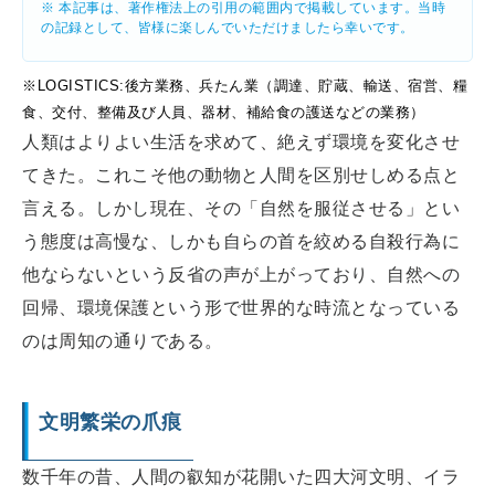
※ 本記事は、著作権法上の引用の範囲内で掲載しています。当時
の記録として、皆様に楽しんでいただけましたら幸いです。
※LOGISTICS:後方業務、兵たん業（調達、貯蔵、輸送、宿営、糧
食、交付、整備及び人員、器材、補給食の護送などの業務）
人類はよりよい生活を求めて、絶えず環境を変化させ
てきた。これこそ他の動物と人間を区別せしめる点と
言える。しかし現在、その「自然を服従させる」とい
う態度は高慢な、しかも自らの首を絞める自殺行為に
他ならないという反省の声が上がっており、自然への
回帰、環境保護という形で世界的な時流となっている
のは周知の通りである。
文明繁栄の爪痕
数千年の昔、人間の叡知が花開いた四大河文明、イラ