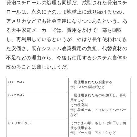
発泡スチロールの処理も同様だ。成型された発泡スチ
ロールは、永久にそのまま地球上に残り続けるため、
アメリカなどでも社会問題になりつつあるという。あ
る大手家電メーカーでは、費用をかけて一部を回収
し、再利用しているというが、やはり長年使われてき
た安価さ、既存システム改築費用の負担、代替資材の
不足などの理由から、今後も使用するシステム自体を
改めることは難しいようだ。
(1) 1 WAY
一度使用されたら廃棄する
例）FAXの感熱紙など
(2) 2 WAY
一度使用されたものを加工し、再利
用するが
その後廃棄
例）段ボール、トイレットペーパー
など
(3) リサイクル
そのままの形、もしくは加工し、何
度も使用する
例）ビール瓶、アルミ缶など