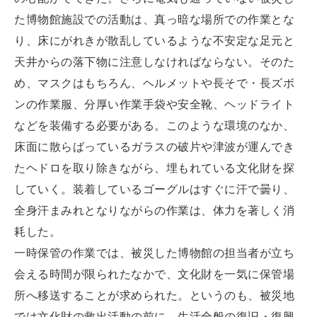
た博物館施設での活動は、真っ暗な場所での作業とな
り、床にがれきが散乱しているような不安定な足元と
天井からの落下物に注意しなければならない。そのた
め、マスクはもちろん、ヘルメットや長そで・長ズボ
ンの作業服、分厚い作業手袋や安全靴、ヘッドライト
などを装備する必要がある。このような環境のなか、
床面に散らばっているガラスの破片や津波が運んでき
たヘドロを取り除きながら、埋もれている文化財を探
していく。装着しているゴーグルはすぐに汗で曇り、
全身汗まみれとなりながらの作業は、体力を著しく消
耗した。
一時保管の作業では、被災した博物館の担当者が立ち
会える時間が限られたなかで、文化財を一気に保管場
所へ移送することが求められた。というのも、被災地
では文化財の救出活動の前に、生活全般の復旧・復興