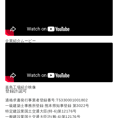
企業紹介ムービー
嘉島工場紹介映像
登録許認可
適格求書発行事業者登録番号:T5330001001802
一級建築士事務所登録:熊本県知事登録 第3022号
特定建設業国土交通大臣(特-6)第12176号
一般建設業国土交通大臣許(般-6)第12176号