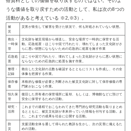
俗資料としての価値を取り戻すものではない。そのよ
うな価値を取り戻すための活動として、私は次の8つの
活動があると考えている ※2,※3）。
被
災害が発生して被害を受けた状況で、何も対処されていない状態。
災
救出・
文化財を被災現場から移送し、安全な場所で一時的に保管する活
一時保
動。応急処置：ほこりや泥で汚れたり、壊れてしまった文化財がさ
管
らに悪い状態にならないための応急的に処置を施す作業
応急処
ほこりや泥で汚れたり、壊れてしまった文化財がさらに悪い状態に
置
ならないための応急的に処置を施す作業。
整理・
救出した文化財の点数を確認するとともにリストを作成し、その全
記録
体像を把握する作業。
保存修
本格的な修復が必要と判断された被災文化財に対して保存修復の専
復
門家がおこなう作業。
恒久保
復旧した所有者の保管場所に返却、もしくは、博物館などに預けて
管
安全に保管するための活動。
研究・
これまでの過程でおこなわれてきた専門的な研究活動を取りまとめ
活用
るとともに、被災文化財が本来持っていた情報を付与する活動。ま
た、これまでの成果を社会に公開する活動。
防
支援活動全体を通して得られた教訓を生かし、次の災害に備えるた
災
めの活動。