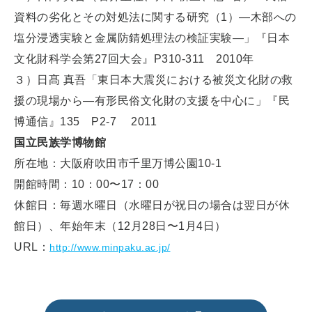
資料の劣化とその対処法に関する研究（1）—木部への
塩分浸透実験と金属防錆処理法の検証実験—」『日本
文化財科学会第27回大会』P310-311 2010年
３）日髙 真吾「東日本大震災における被災文化財の救
援の現場から—有形民俗文化財の支援を中心に」『民
博通信』135 P2-7 2011
国立民族学博物館
所在地：大阪府吹田市千里万博公園10-1
開館時間：10：00〜17：00
休館日：毎週水曜日（水曜日が祝日の場合は翌日が休
館日）、年始年末（12月28日〜1月4日）
URL：
http://www.minpaku.ac.jp/