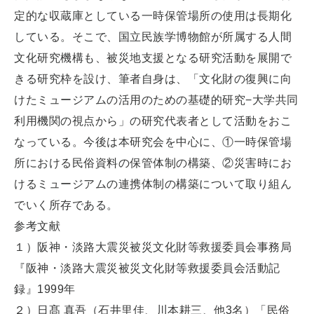
定的な収蔵庫としている一時保管場所の使用は長期化
している。そこで、国立民族学博物館が所属する人間
文化研究機構も、被災地支援となる研究活動を展開で
きる研究枠を設け、筆者自身は、「文化財の復興に向
けたミュージアムの活用のための基礎的研究−大学共同
利用機関の視点から」の研究代表者として活動をおこ
なっている。今後は本研究会を中心に、①一時保管場
所における民俗資料の保管体制の構築、②災害時にお
けるミュージアムの連携体制の構築について取り組ん
でいく所存である。
参考文献
１）阪神・淡路大震災被災文化財等救援委員会事務局
『阪神・淡路大震災被災文化財等救援委員会活動記
録』1999年
２）日髙 真吾（石井里佳、川本耕三、他3名）「民俗