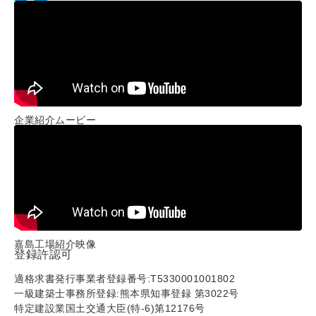
企業紹介ムービー
嘉島工場紹介映像
登録許認可
適格求書発行事業者登録番号:T5330001001802
一級建築士事務所登録:熊本県知事登録 第3022号
特定建設業国土交通大臣(特-6)第12176号