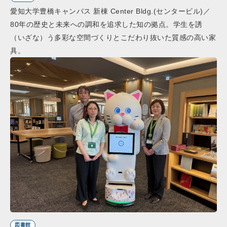
愛知大学豊橋キャンパス 新棟 Center Bldg.(センタービル)／
80年の歴史と未来への調和を追求した知の拠点。学生を誘
（いざな）う多彩な空間づくりとこだわり抜いた質感の高い家
具。
図書館