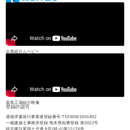
企業紹介ムービー
嘉島工場紹介映像
登録許認可
適格求書発行事業者登録番号:T5330001001802
一級建築士事務所登録:熊本県知事登録 第3022号
特定建設業国土交通大臣(特-6)第12176号