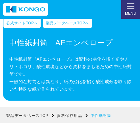
MENU
公式サイトTOPへ
製品データベースTOPへ
中性紙封筒 AFエンベロープ
中性紙封筒『AFエンベロープ』は資料の劣化を招く光やチ
リ・ホコリ、酸性環境などから資料をまもるための中性紙封
筒です。
一般的な封筒とは異なり、紙の劣化を招く酸性成分を取り除
いた特殊な紙で作られています。
製品データベースTOP
資料保存用品
中性紙封筒