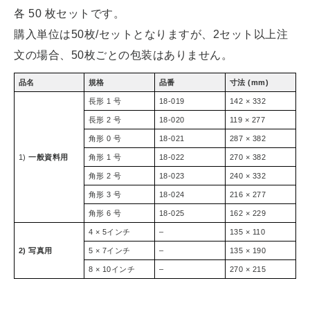
各 50 枚セットです。
購入単位は50枚/セットとなりますが、2セット以上注
文の場合、50枚ごとの包装はありません。
品名
規格
品番
寸法 (mm)
長形 1 号
18-019
142 × 332
長形 2 号
18-020
119 × 277
角形 0 号
18-021
287 × 382
1)
一般資料用
角形 1 号
18-022
270 × 382
角形 2 号
18-023
240 × 332
角形 3 号
18-024
216 × 277
角形 6 号
18-025
162 × 229
4 × 5インチ
–
135 × 110
2) 写真用
5 × 7インチ
–
135 × 190
8 × 10インチ
–
270 × 215