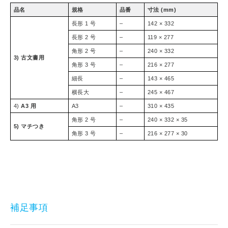
品名
規格
品番
寸法 (mm)
長形 1 号
–
142 × 332
長形 2 号
–
119 × 277
角形 2 号
–
240 × 332
3) 古文書用
角形 3 号
–
216 × 277
細長
–
143 × 465
横長大
–
245 × 467
4)
A3 用
A3
–
310 × 435
角形 2 号
–
240 × 332 × 35
5) マチつき
角形 3 号
–
216 × 277 × 30
補足事項