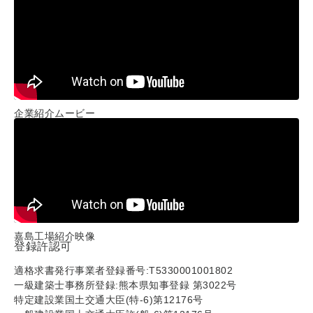
企業紹介ムービー
嘉島工場紹介映像
登録許認可
適格求書発行事業者登録番号:T5330001001802
一級建築士事務所登録:熊本県知事登録 第3022号
特定建設業国土交通大臣(特-6)第12176号