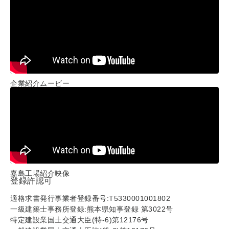
企業紹介ムービー
嘉島工場紹介映像
登録許認可
適格求書発行事業者登録番号:T5330001001802
一級建築士事務所登録:熊本県知事登録 第3022号
特定建設業国土交通大臣(特-6)第12176号