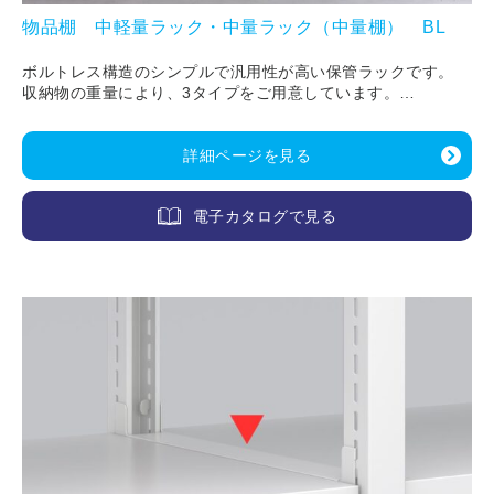
物品棚 中軽量ラック・中量ラック（中量棚） BL
ボルトレス構造のシンプルで汎用性が高い保管ラックです。
収納物の重量により、3タイプをご用意しています。
BLL（150kg/段）／BLM（200kg/段）／BLH（D450：300kg/
段、D650：450kg/段、D850：500kg/段）
詳細ページを見る
電子カタログで見る